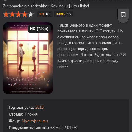
Zuttomaekara sukideshita.: Kokuhaku jikkou iinkai
КП:
6.5
IMDB:
6.5
Нацки Эномото в один момент
HD (720p)
признается в любви Ю Сэтогути. Но
смутившись, забирает свои слова
назад и говорит, что это была лишь
репетиция перед настоящим
признанием. Что же будет дальше? И
какие страсти развернутся между
ними?
Год выпуска:
2016
Страна:
Япония
Жанр:
Мультфильмы
Продолжительность:
63 мин. / 01:03