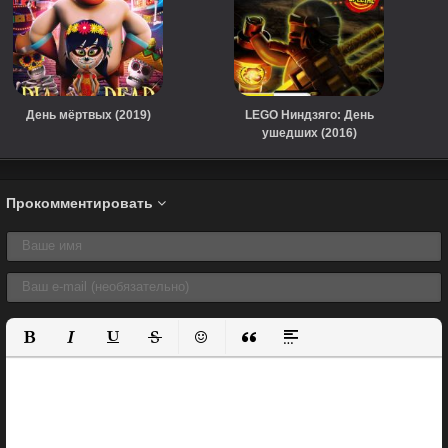
День мёртвых (2019)
LEGO Ниндзяго: День
ушедших (2016)
Прокомментировать
Полужирный
Курсив
Подчеркнутый
Зачеркнутый
Вставить смайлик
Вставка цитаты
Вставка спойлера