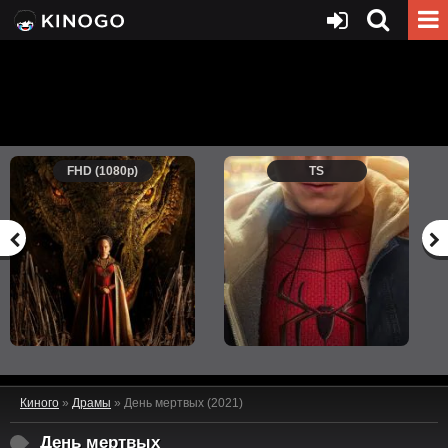
FHD (1080p)
TS
Киного
»
Драмы
» День мертвых (2021)
День мертвых