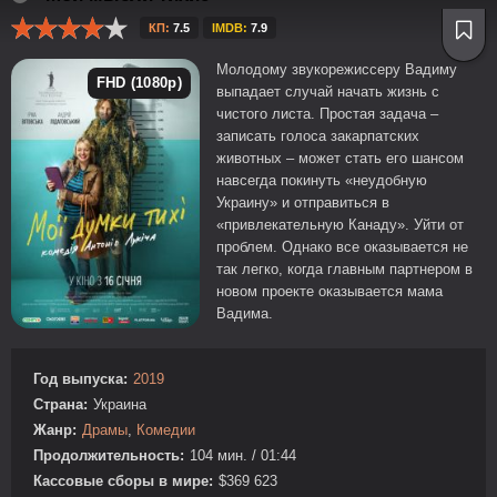
КП:
7.5
IMDB:
7.9
Молодому звукорежиссеру Вадиму
FHD (1080p)
выпадает случай начать жизнь с
чистого листа. Простая задача –
записать голоса закарпатских
животных – может стать его шансом
навсегда покинуть «неудобную
Украину» и отправиться в
«привлекательную Канаду». Уйти от
проблем. Однако все оказывается не
так легко, когда главным партнером в
новом проекте оказывается мама
Вадима.
Год выпуска:
2019
Страна:
Украина
Жанр:
Драмы
,
Комедии
Продолжительность:
104 мин. / 01:44
Кассовые сборы в мире:
$369 623