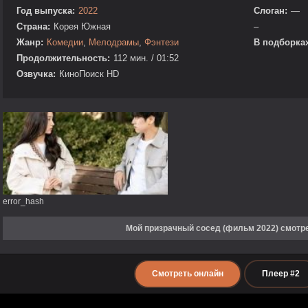
Год выпуска:
2022
Слоган:
—
Страна:
Корея Южная
–
Жанр:
Комедии
,
Мелодрамы
,
Фэнтези
В подборках
Продолжительность:
112 мин. / 01:52
Озвучка:
КиноПоиск HD
error_hash
Мой призрачный сосед (фильм 2022) смотр
Смотреть онлайн
Плеер #2