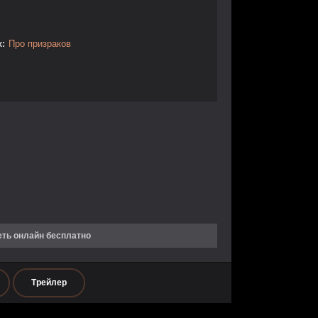
:
Про призраков
еть онлайн бесплатно
Трейлер