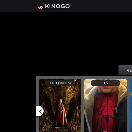
Гла
FHD (1080p)
TS