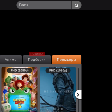
НОВИНКА
Аниме
Подборки
Премьеры
FHD (1080p)
FHD (1080p)
FHD (1080p)