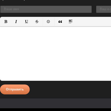
Полужирный
Курсив
Подчеркнутый
Зачеркнутый
Вставить смайлик
Вставка цитаты
Вставка спойлера
Отправить