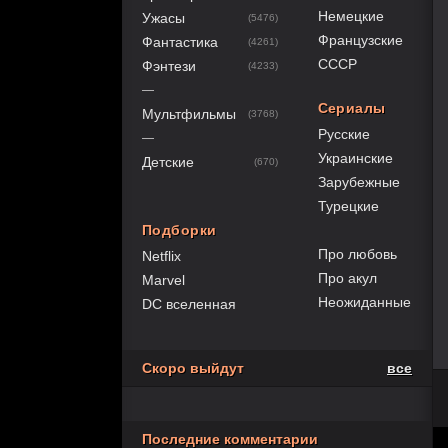
Немецкие
Ужасы
(5476)
Французские
Фантастика
(4261)
СССР
Фэнтези
(4233)
—
Сериалы
Мультфильмы
(3768)
Русские
—
Украинские
Детские
(670)
Зарубежные
Турецкие
Подборки
Про любовь
Netflix
Про акул
Marvel
Неожиданные
DC вселенная
Скоро выйдут
все
Последние комментарии