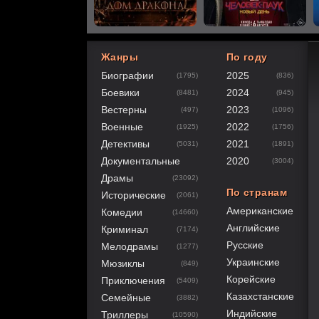
Жанры
По году
Биографии
2025
(1795)
(836)
80
1
2
3
4
5
Боевики
2024
(8481)
(945)
Вестерны
2023
(497)
(1096)
Военные
2022
(1925)
(1756)
Детективы
2021
(5031)
(1891)
Документальные
2020
(3004)
Драмы
(23092)
По странам
Исторические
(2061)
Американские
Комедии
(14660)
Английские
Криминал
(7174)
Русские
Мелодрамы
(1277)
Украинские
Мюзиклы
(849)
Корейские
Приключения
(5409)
Казахстанские
Семейные
(3882)
Индийские
Триллеры
(10590)