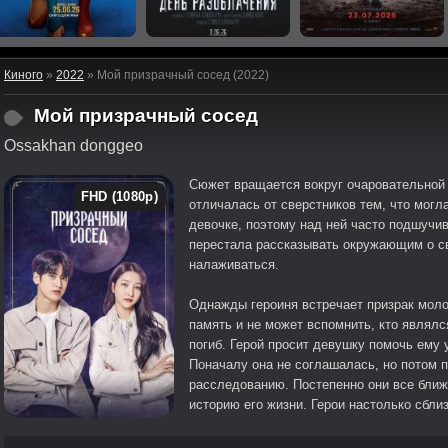
Киного
»
2022
» Мой призрачный сосед (2022)
Мой призрачный сосед
Ossakhan donggeo
Сюжет вращается вокруг очаровательной 
FHD (1080p)
отличалась от сверстников тем, что могла
девочке, поэтому над ней часто подшучи
перестала рассказывать окружающим о св
налаживаться.
Однажды героиня встречает призрак моло
память и не может вспомнить, кто являлс
погиб. Герой просит девушку помочь ему 
Поначалу она не соглашалась, но потом п
расследованию. Постепенно они все ближе
историю его жизни. Герои настолько сбли