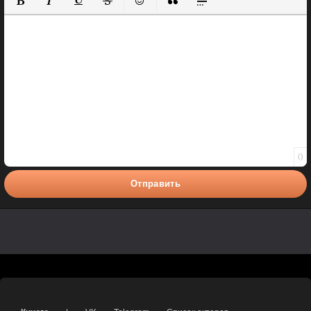
Полужирный
Курсив
Подчеркнутый
Зачеркнутый
Вставить смайлик
Вставка цитаты
Вставка спойлера
0
Отправить