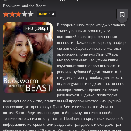
Bookworm and the Beast
IMDB:
5.4
В современном мире имидж человека
FHD (1080p)
зачастую значит больше, чем
настоящий характер и жизненные
ценности. Начав свою карьеру в сфере
связей с общественностью молодая
американка по имени Иззи О'Хара
быстро осознает, что умные книги,
изученные ранее слабо помогают в
реалиях публичной деятельности. К
каждому клиенту необходимо искать
индивидуальный подход. Постепенно
карьера главной героини начинает
развиваться. Однако, происходит
неожиданное событие, влиятельный предприниматель из крупной
корпорации, которого зовут Грант Бисте сбивает отца Иззи на
автомобиле. Родитель попадает в больницу, но ничего особо
трагического с ним не случается. Проблема в средствах массовой
информации, которые стали раздувать грандиозный скандал. Грант
обращается к мисс О'Хара, чтобы спасти собственную репутацию.