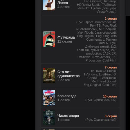
Eng.Original, Пифагор,
Лассо
HDRezka Studio, TVShows,
4 сезон
IdeaFilm, Цікава Ідея (укр),
ViruseProject)
2 серия
(Рус. Проф. многоголосый,
Рен-ТВ, Рус. Люб.
многоголосый, М. Яроцкий,
Укр. Проф. багатоголосий,
Eng.Original, Eng. Orig. with
Футурама
Commentary, Гемини
11 сезон
Фильм, Рус.
Дублированный, 2x2,
LostFilm, Кубик в кубе, VO-
production, JASKIER,
TVShows, NewComers, LE-
Production, Cold Film)
7 серия
(HDRezka Studio,
Сто лет
TVShows, LostFilm, Ю.
одиночества
Сербин, 1WinStudio,
2 сезон
Red Head Sound,
Eng.Original, Cold Film)
Коп-звезда
10 серия
1 сезон
(Рус. Оригинальный)
Число зверя
3 серия
1 сезон
(Рус. Оригинальный)