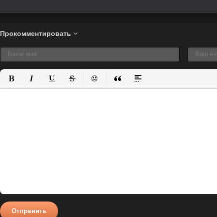
Прокомментировать
Полужирный
Курсив
Подчеркнутый
Зачеркнутый
Вставить смайлик
Вставка цитаты
Вставка спойлера
Отправить