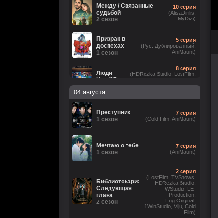
Между / Связанные
10 серия
судьбой
(AlisaDirilis,
MyDizi)
2 сезон
Призрак в
5 серия
доспехах
(Рус. Дублированный,
AniMaunt)
1 сезон
8 серия
Люди
(HDRezka Studio, LostFilm,
Икс ’97
NewComers, Flarrow Films,
Eng.Original, JASKIER, Рус.
2 сезон
04 августа
Люб. многоголосый, Cold Film)
5 серия
(LostFilm, HDRezka Studio,
Лаки
Преступник
7 серия
HDrezka Studio (18+),
1 сезон
1 сезон
(Cold Film, AniMaunt)
TVShows, Red Head Sound,
Eng.Original, Cold Film)
Анатомия
16 серия
Мечтаю о тебе
7 серия
чувств
(Рус.
1 сезон
(AniMaunt)
Оригинальный)
1 сезон
2 серия
8
Звёздные войны: Видения.
(LostFilm, TVShows,
серия
Библиотекари:
Девятый джедай
HDRezka Studio,
(Cold
Следующая
1 сезон
WStudio, LE-
Film)
глава
Production,
Eng.Original,
2 сезон
1WinStudio, Viju, Cold
6 серия
Ира
Film)
(Рус. Оригинальный, Рус.