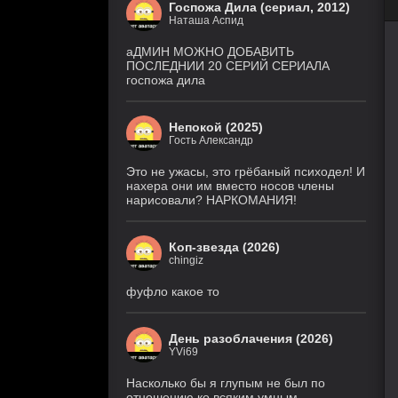
Госпожа Дила (сериал, 2012)
Наташа Аспид
аДМИН МОЖНО ДОБАВИТЬ
ПОСЛЕДНИИ 20 СЕРИЙ СЕРИАЛА
госпожа дила
Непокой (2025)
Гость Александр
Это не ужасы, это грёбаный психодел! И
нахера они им вместо носов члены
нарисовали? НАРКОМАНИЯ!
Коп-звезда (2026)
chingiz
фуфло какое то
День разоблачения (2026)
YVi69
Насколько бы я глупым не был по
отношению ко всяким умным