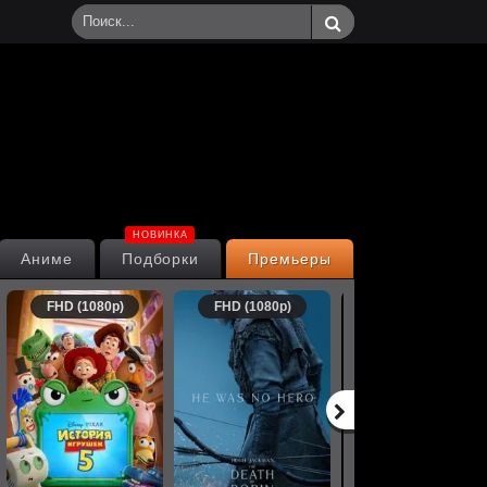
НОВИНКА
Аниме
Подборки
Премьеры
FHD (1080p)
FHD (1080p)
FHD (1080p)