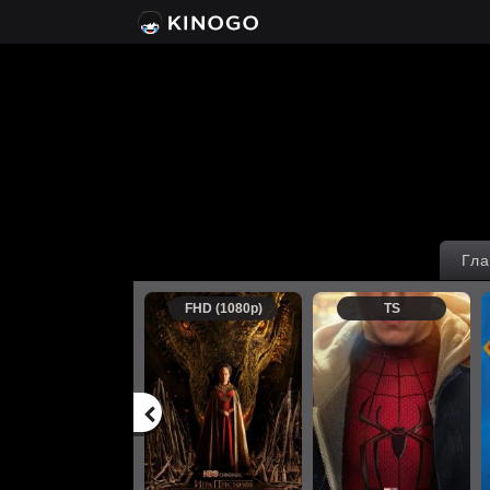
Гла
FHD (1080p)
TS