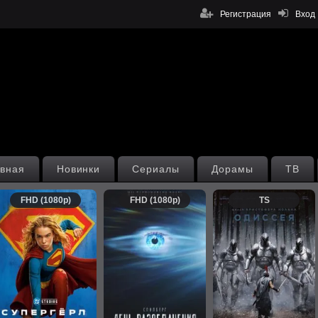
Регистрация
Вход
вная
Новинки
Сериалы
Дорамы
ТВ
FHD (1080p)
FHD (1080p)
TS