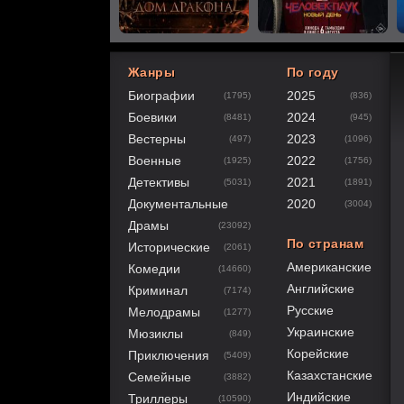
Жанры
По году
Биографии
2025
(1795)
(836)
80
1
2
3
4
5
Боевики
2024
(8481)
(945)
Вестерны
2023
(497)
(1096)
Военные
2022
(1925)
(1756)
Детективы
2021
(5031)
(1891)
Документальные
2020
(3004)
Драмы
(23092)
По странам
Исторические
(2061)
Американские
Комедии
(14660)
Английские
Криминал
(7174)
Русские
Мелодрамы
(1277)
Украинские
Мюзиклы
(849)
Корейские
Приключения
(5409)
Казахстанские
Семейные
(3882)
Индийские
Триллеры
(10590)