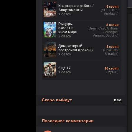
2 сезон
Ориг. (без цензуры))
Квартирная работа /
8 серия
Апартаменты
(SOFTBOX,
AniMaunt)
Великолепная
1 сезон
26 серия
Пятерка
(Рус.
Оригинальный)
8 сезон
Рыцарь-
5 серия
скелет в
(DreamCast, Anilibria,
ином мире
AniPlague,
Игра
18 серия
AmazingDubbing)
2 сезон
лжецов
(Anilibria, Japan Original,
AniMaunt)
1 сезон
Дом, который
8 серия
построили Драконы
(Cold Film,
Ultradox)
История его
1 сезон
28 серия
служанки
(Рус.
Оригинальный)
1 сезон
Ещё 17
10 серия
1 сезон
5 серия
(MyDizi)
Настоящий
(TVShows,
американец /
Eng.Original,
Всеамериканский
HDRezka Studio,
8 сезон
Cold Film, Original)
Скоро выйдут
все
Последние комментарии