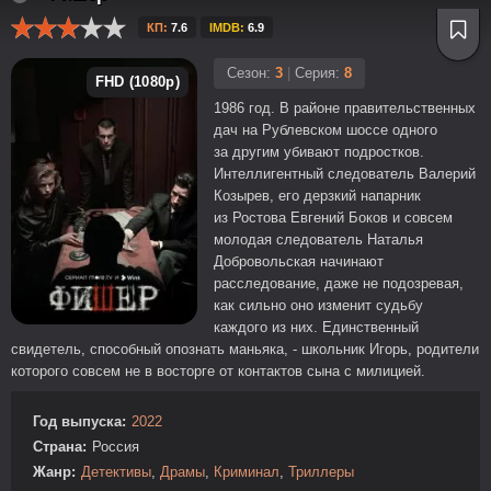
КП:
7.6
IMDB:
6.9
Сезон:
3
|
Серия:
8
FHD (1080p)
1986 год. В районе правительственных
дач на Рублевском шоссе одного
за другим убивают подростков.
Интеллигентный следователь Валерий
Козырев, его дерзкий напарник
из Ростова Евгений Боков и совсем
молодая следователь Наталья
Добровольская начинают
расследование, даже не подозревая,
как сильно оно изменит судьбу
каждого из них. Единственный
свидетель, способный опознать маньяка, - школьник Игорь, родители
которого совсем не в восторге от контактов сына с милицией.
Год выпуска:
2022
Страна:
Россия
Жанр:
Детективы
,
Драмы
,
Криминал
,
Триллеры