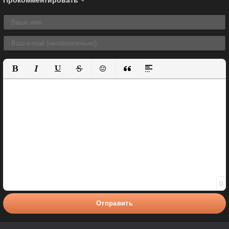
Прокомментировать
Полужирный
Курсив
Подчеркнутый
Зачеркнутый
Вставить смайлик
Вставка цитаты
Вставка спойлера
0
Отправить