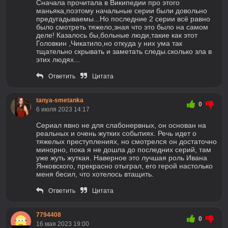
Сначала прочитала в Википедии про этого
маньяка,поэтому начальные серии были довольно
предугадываемы...Но последние 2 серии всё равно
было смотреть тяжело,зная что это было на самом
деле! Казалось бы,больные люди,такие как этот
Головкин ,Чикатило,но откуда у них ума так
тщательно скрывать и заметать следы.сколько зла в
этих людях...
Ответить
Цитата
tanya-smetanka
0
6 июля 2023 14:17
Сериал явно не для слабонервных, он основан на
реальных и очень жутких событиях. Речь идет о
тяжелых преступлениях, но смотрелся он достаточно
минорно, пока я не дошла до последних серий, там
уже жуть жуткая. Наверное это лучшая роль Ивана
Янковского, прекрасно отыграл, его герой настолько
меня бесил, что хотелось втащить.
Ответить
Цитата
7794408
0
16 мая 2023 19:00