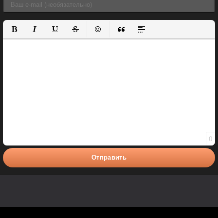
Полужирный
Курсив
Подчеркнутый
Зачеркнутый
Вставить смайлик
Вставка цитаты
Вставка спойлера
0
Отправить