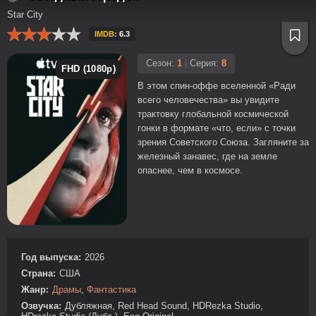
Star City
IMDB:
6.3
Сезон:
1
|
Серия:
8
FHD (1080p)
В этом спин-оффе вселенной «Ради
всего человечества» вы увидите
трактовку глобальной космической
гонки в формате «что, если» с точки
зрения Советского Союза. Загляните за
железный занавес, где на земле
опаснее, чем в космосе.
Год выпуска:
2026
Страна:
США
Жанр:
Драмы
,
Фантастика
Озвучка:
Дубляжная, Red Head Sound, HDRezka Studio,