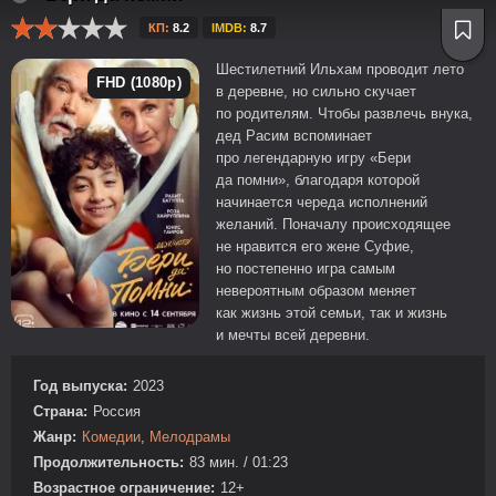
КП:
8.2
IMDB:
8.7
Шестилетний Ильхам проводит лето
FHD (1080p)
в деревне, но сильно скучает
по родителям. Чтобы развлечь внука,
дед Расим вспоминает
про легендарную игру «Бери
да помни», благодаря которой
начинается череда исполнений
желаний. Поначалу происходящее
не нравится его жене Суфие,
но постепенно игра самым
невероятным образом меняет
как жизнь этой семьи, так и жизнь
и мечты всей деревни.
Год выпуска:
2023
Страна:
Россия
Жанр:
Комедии
,
Мелодрамы
Продолжительность:
83 мин. / 01:23
Возрастное ограничение:
12+