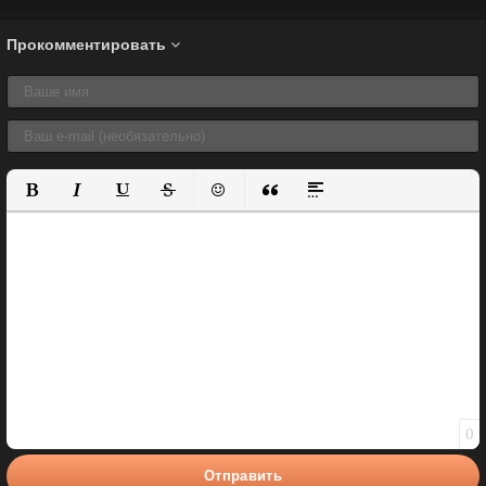
Прокомментировать
Полужирный
Курсив
Подчеркнутый
Зачеркнутый
Вставить смайлик
Вставка цитаты
Вставка спойлера
0
Отправить