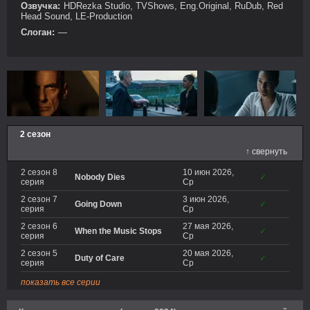
Озвучка:
HDRezka Studio, TVShows, Eng.Original, RuDub, Red
Head Sound, LE-Production
Слоган:
—
2 сезон
↑ свернуть
2 сезон 8
10 июн 2026,
Nobody Dies
✓
серия
Ср
2 сезон 7
3 июн 2026,
Going Down
✓
серия
Ср
2 сезон 6
27 мая 2026,
When the Music Stops
✓
серия
Ср
2 сезон 5
20 мая 2026,
Duty of Care
✓
серия
Ср
показать все серии