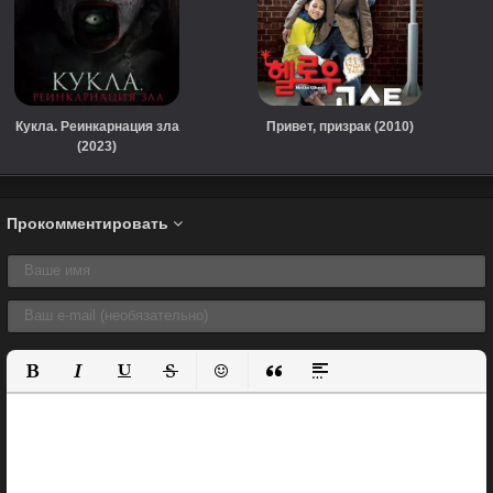
Кукла. Реинкарнация зла
Привет, призрак (2010)
(2023)
Прокомментировать
Полужирный
Курсив
Подчеркнутый
Зачеркнутый
Вставить смайлик
Вставка цитаты
Вставка спойлера