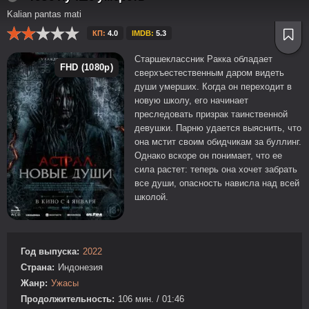
Kalian pantas mati
КП:
4.0
IMDB:
5.3
Старшеклассник Ракка обладает
FHD (1080p)
сверхъестественным даром видеть
души умерших. Когда он переходит в
новую школу, его начинает
преследовать призрак таинственной
девушки. Парню удается выяснить, что
она мстит своим обидчикам за буллинг.
Однако вскоре он понимает, что ее
сила растет: теперь она хочет забрать
все души, опасность нависла над всей
школой.
Год выпуска:
2022
Страна:
Индонезия
Жанр:
Ужасы
Продолжительность:
106 мин. / 01:46