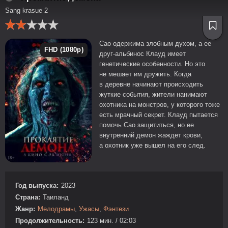
Sang krasue 2
Сао одержима злобным духом, а ее
FHD (1080p)
друг-альбинос Клауд имеет
генетические особенности. Но это
не мешает им дружить. Когда
в деревне начинают происходить
жуткие события, жители нанимают
охотника на монстров, у которого тоже
есть мрачный секрет. Клауд пытается
помочь Сао защититься, но ее
внутренний демон жаждет крови,
а охотник уже вышел на его след.
Год выпуска:
2023
Страна:
Таиланд
Жанр:
Мелодрамы
,
Ужасы
,
Фэнтези
Продолжительность:
123 мин. / 02:03