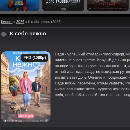
Киного
»
2026
» К себе нежно (2026)
К себе нежно
Надя - успешный отоларинголог-хирург, но
FHD (1080p)
ничего не знает о себе. Каждый день на 
но свои чувства разучилась слышать, а,
от неё два года назад, не выдержав рутин
воспитывает дочь Оливию и продолжает ж
Наде нужны перемены, чтобы увидеть, что
жизни возникают шесть «уроков нежности
себя, свой собственный голос и свою нов