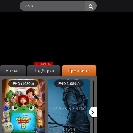
НОВИНКА
Аниме
Подборки
Премьеры
FHD (1080p)
FHD (1080p)
FHD (1080p)