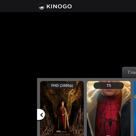
Гла
FHD (1080p)
TS