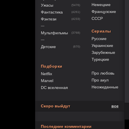
Немецкие
Ужасы
(5476)
Французские
Фантастика
(4261)
СССР
Фэнтези
(4233)
—
Сериалы
Мультфильмы
(3768)
Русские
—
Украинские
Детские
(670)
Зарубежные
Турецкие
Подборки
Про любовь
Netflix
Про акул
Marvel
Неожиданные
DC вселенная
Скоро выйдут
все
Последние комментарии