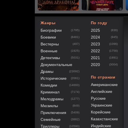
Жанры
По году
Биографии
2025
(1795)
(836)
0
1
2
3
4
5
Боевики
2024
(8481)
(945)
Вестерны
2023
(497)
(1096)
Военные
2022
(1925)
(1756)
Детективы
2021
(5031)
(1891)
Документальные
2020
(3004)
Драмы
(23092)
По странам
Исторические
(2061)
Американские
Комедии
(14660)
Английские
Криминал
(7174)
Русские
Мелодрамы
(1277)
Украинские
Мюзиклы
(849)
Корейские
Приключения
(5409)
Казахстанские
Семейные
(3882)
Индийские
Триллеры
(10590)