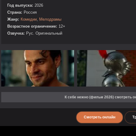
Год выпуска:
2026
Страна:
Россия
Жанр:
Комедии
,
Мелодрамы
Возрастное ограничение:
12+
Озвучка:
Рус. Оригинальный
К себе нежно (фильм 2026) смотреть о
Смотреть онлайн
Т