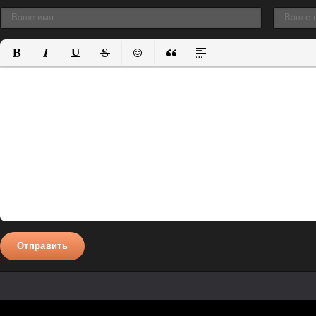
Полужирный
Курсив
Подчеркнутый
Зачеркнутый
Вставить смайлик
Вставка цитаты
Вставка спойлера
Отправить