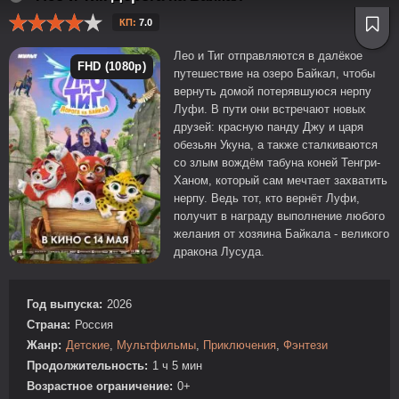
КП:
7.0
Лео и Тиг отправляются в далёкое
FHD (1080p)
путешествие на озеро Байкал, чтобы
вернуть домой потерявшуюся нерпу
Луфи. В пути они встречают новых
друзей: красную панду Джу и царя
обезьян Укуна, а также сталкиваются
со злым вождём табуна коней Тенгри-
Ханом, который сам мечтает захватить
нерпу. Ведь тот, кто вернёт Луфи,
получит в награду выполнение любого
желания от хозяина Байкала - великого
дракона Лусуда.
Год выпуска:
2026
Страна:
Россия
Жанр:
Детские
,
Мультфильмы
,
Приключения
,
Фэнтези
Продолжительность:
1 ч 5 мин
Возрастное ограничение:
0+