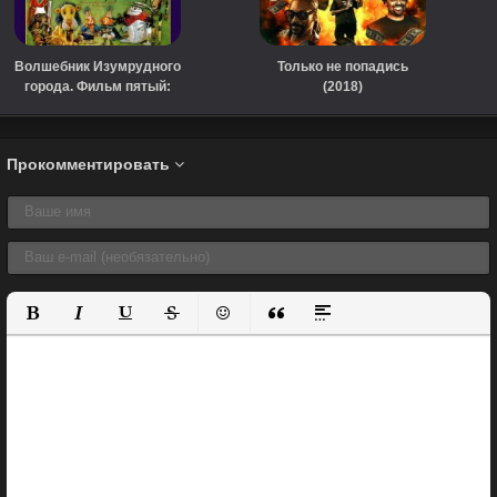
Волшебник Изумрудного
Только не попадись
города. Фильм пятый:
(2018)
Разоблачение Великого
и Ужасного (1974)
Прокомментировать
Полужирный
Курсив
Подчеркнутый
Зачеркнутый
Вставить смайлик
Вставка цитаты
Вставка спойлера