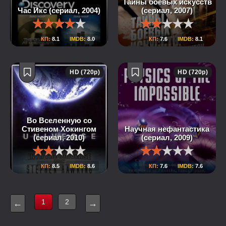
Тайны боевых искусств
Час Икс (сериал, 2004)
(сериал, 2007)
КП:
8.1
IMDB:
8.0
КП:
7.6
IMDB:
8.1
HD (720p)
HD (720p)
Во Вселенную со
Стивеном Хокингом
Научная нефантастика
(сериал, 2010)
(сериал, 2009)
КП:
8.5
IMDB:
8.6
КП:
7.6
IMDB:
7.6
1
2
←
→