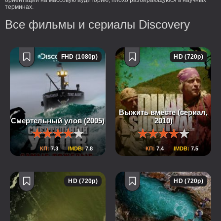
ориентации на массовую аудиторию, плохо разбирающуюся в научных
терминах.
Все фильмы и сериалы Discovery
FHD (1080p)
HD (720p)
Выжить вместе (сериал,
Смертельный улов (2005)
2010)
КП:
7.3
IMDB:
7.8
КП:
7.4
IMDB:
7.5
HD (720p)
HD (720p)