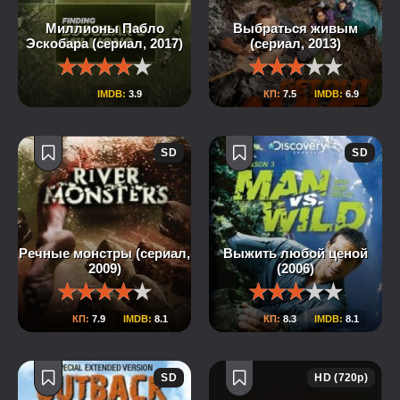
Миллионы Пабло
Выбраться живым
Эскобара (сериал, 2017)
(сериал, 2013)
IMDB:
3.9
КП:
7.5
IMDB:
6.9
SD
SD
Речные монстры (сериал,
Выжить любой ценой
2009)
(2006)
КП:
7.9
IMDB:
8.1
КП:
8.3
IMDB:
8.1
SD
HD (720p)