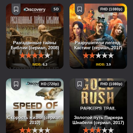
SD
FHD (1080p)
Разгаданные тайны
Разрушители легенд:
Библии (сериал, 2008)
Кастинг (сериал, 2017)
IMDB:
6.3
IMDB:
3.9
HD (720p)
FHD (1080p)
Скорость жизни (сериал,
Золотой путь Паркера
2010)
Шнабеля (сериал, 2017)