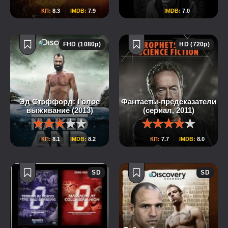
КП:
8.3
IMDB:
7.9
IMDB:
7.0
FHD (1080p)
HD (720p)
Эд Стэффорд: Голое
Фантасты-предсказатели
выживание (2013)
(сериал, 2011)
КП:
8.1
IMDB:
8.2
КП:
7.7
IMDB:
8.0
SD
SD