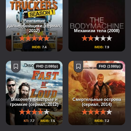
Реальные
дальнобойщики (сериал,
2012)
Механизм тела (2008)
IMDB:
7.4
IMDB:
7.9
FHD (1080p)
FHD (1080p)
Discovery. Быстрые и
Смертельные острова
громкие (сериал, 2012)
(сериал, 2014)
КП:
7.7
IMDB:
7.5
IMDB:
7.2