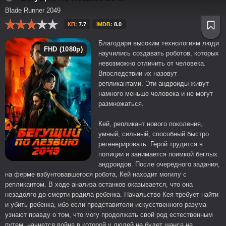
Blade Runner 2049
КП:
7.7
IMDB:
8.0
Благодаря высоким технологиям люди
FHD (1080p)
научились создавать роботов, которых
невозможно отличить от человека.
Впоследствии их назовут
репликантами. Эти андроиды живут
намного меньше человека и не могут
размножаться.
Кей, репликант нового поколения,
умный, сильный, способный быстро
регенерировать. Герой трудится в
полиции и занимается поимкой беглых
андроидов. После очередного задания,
на ферме взбунтовавшегося робота, Кей находит могилу с
репликантом. В ходе анализа останков оказывается, что она
незадолго до смерти родила ребенка. Начальство Кея требует найти
и убить ребенка, ибо если представители искусственного разума
узнают правду о том, что могу продолжать свой род естественным
путем, начнется война в которой у людей не будет шанса на