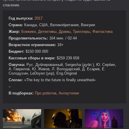
спасение.
Год выпуска:
2017
Страна:
Канада, США, Великобритания, Венгрия
Жанр:
Боевики
,
Детективы
,
Драмы
,
Триллеры
,
Фантастика
Продолжительность:
164 мин. / 02:44
Возрастное ограничение:
18+
Бюджет:
$150 000 000
Кассовые сборы в мире:
$259 239 658
Озвучка:
Рус. Дублированный, Sergesha (дубл.), Ю. Сербин,
А. Гаврилов, Ю. Живов, Л. Володарский, Д. Есарев, Е.
Солодухин, LeDoyen (укр), Eng.Original
Слоган:
«The key to the future is finally unearthed»
–
В подборках:
Про роботов
,
Антиутопии