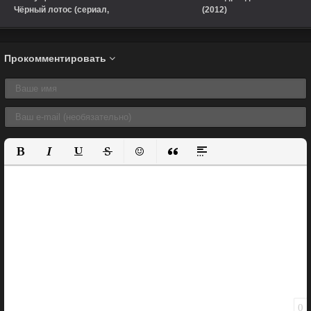
Чёрный лотос (сериал,
(2012)
2021)
Прокомментировать
Полужирный
Курсив
Подчеркнутый
Зачеркнутый
Вставить смайлик
Вставка цитаты
Вставка спойлера
0