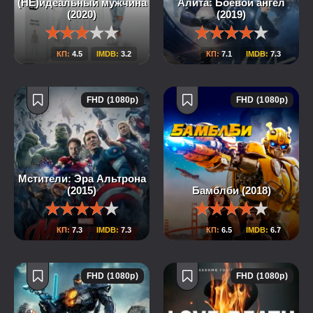
(НЕ)идеальный мужчина
Алита: Боевой ангел
(2020)
(2019)
КП:
4.5
IMDB:
3.2
КП:
7.1
IMDB:
7.3
FHD (1080p)
FHD (1080p)
Мстители: Эра Альтрона
(2015)
Бамблби (2018)
КП:
7.3
IMDB:
7.3
КП:
6.5
IMDB:
6.7
FHD (1080p)
FHD (1080p)