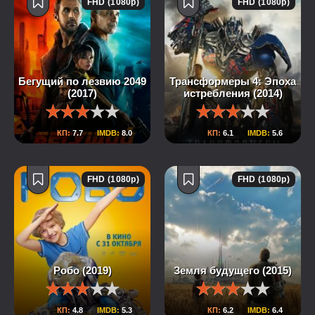
FHD (1080p)
FHD (1080p)
Бегущий по лезвию 2049
Трансформеры 4: Эпоха
(2017)
истребления (2014)
КП:
7.7
IMDB:
8.0
КП:
6.1
IMDB:
5.6
FHD (1080p)
FHD (1080p)
Робо (2019)
Земля будущего (2015)
КП:
4.8
IMDB:
5.3
КП:
6.2
IMDB:
6.4