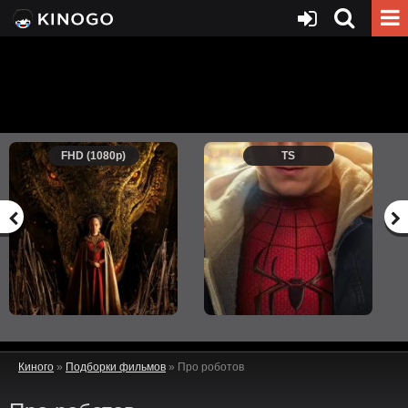
FHD (1080p)
TS
Киного
»
Подборки фильмов
» Про роботов