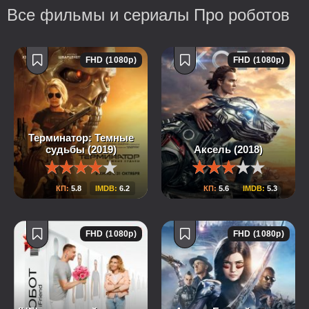
Все фильмы и сериалы Про роботов
FHD (1080p)
FHD (1080p)
Терминатор: Темные
судьбы (2019)
Аксель (2018)
КП:
5.8
IMDB:
6.2
КП:
5.6
IMDB:
5.3
FHD (1080p)
FHD (1080p)