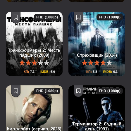
FHD (1080p)
FHD (1080p)
Трансформеры 2: Месть
падших (2009)
Страховщик (2014)
КП:
7.1
IMDB:
6.0
КП:
5.8
IMDB:
6.1
FHD (1080p)
FHD (1080p)
Терминатор 2: Судный
Киллербот (сериал, 2025)
день (1991)