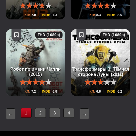
КП:
7.0
IMDB:
7.3
КП:
8.3
IMDB:
8.5
FHD (1080p)
FHD (1080p)
Робот по имени Чаппи
Трансформеры 3: Тёмная
(2015)
сторона Луны (2011)
КП:
7.2
IMDB:
6.8
КП:
6.8
IMDB:
6.2
1
2
3
4
←
→