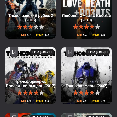
Тихоокеанский рубеж 2
Любовь. Смерть. Роботы
(2018)
(2019)
КП:
5.7
IMDB:
5.6
КП:
8.3
IMDB:
8.5
FHD (1080p)
FHD (1080p)
Трансформеры:
Последний рыцарь (2017)
Трансформеры (2007)
КП:
5.5
IMDB:
5.2
КП:
7.6
IMDB:
7.0