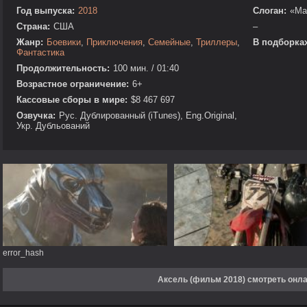
Год выпуска:
2018
Слоган:
«Man
Страна:
США
–
Жанр:
Боевики
,
Приключения
,
Семейные
,
Триллеры
,
В подборках
Фантастика
Продолжительность:
100 мин. / 01:40
Возрастное ограничение:
6+
Кассовые сборы в мире:
$8 467 697
Озвучка:
Рус. Дублированный (iTunes), Eng.Original,
Укр. Дубльований
error_hash
Аксель (фильм 2018) смотреть онл