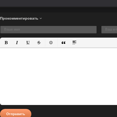
Прокомментировать
Полужирный
Курсив
Подчеркнутый
Зачеркнутый
Вставить смайлик
Вставка цитаты
Вставка спойлера
Отправить