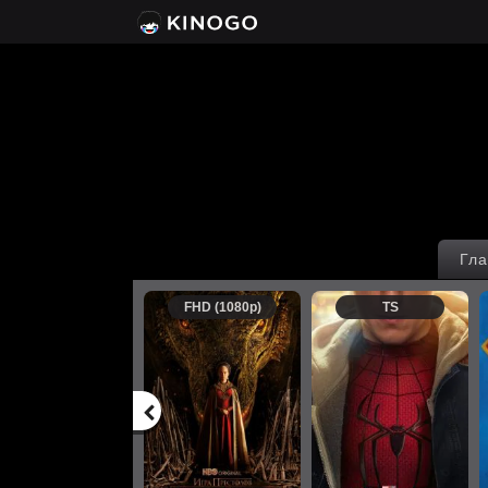
Гла
FHD (1080p)
TS