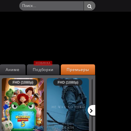
НОВИНКА
Аниме
Подборки
Премьеры
FHD (1080p)
FHD (1080p)
FHD (1080p)