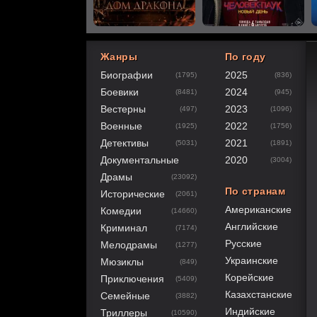
Жанры
По году
Биографии
2025
(1795)
(836)
60
1
2
3
4
5
Боевики
2024
(8481)
(945)
Вестерны
2023
(497)
(1096)
Военные
2022
(1925)
(1756)
Детективы
2021
(5031)
(1891)
Документальные
2020
(3004)
Драмы
(23092)
По странам
Исторические
(2061)
Американские
Комедии
(14660)
Английские
Криминал
(7174)
Русские
Мелодрамы
(1277)
Украинские
Мюзиклы
(849)
Корейские
Приключения
(5409)
Казахстанские
Семейные
(3882)
Индийские
Триллеры
(10590)