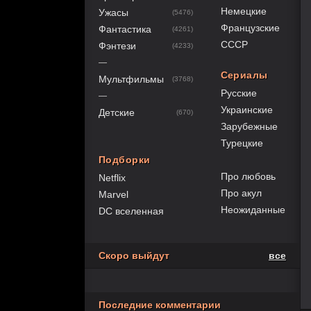
Немецкие
Ужасы
(5476)
Французские
Фантастика
(4261)
СССР
Фэнтези
(4233)
—
Сериалы
Мультфильмы
(3768)
Русские
—
Украинские
Детские
(670)
Зарубежные
Турецкие
Подборки
Про любовь
Netflix
Про акул
Marvel
Неожиданные
DC вселенная
Скоро выйдут
все
Последние комментарии