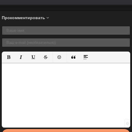
Прокомментировать
Полужирный
Курсив
Подчеркнутый
Зачеркнутый
Вставить смайлик
Вставка цитаты
Вставка спойлера
0