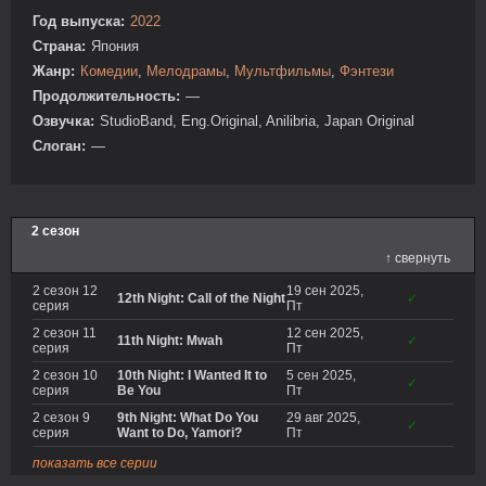
Год выпуска:
2022
Страна:
Япония
Жанр:
Комедии
,
Мелодрамы
,
Мультфильмы
,
Фэнтези
Продолжительность:
—
Озвучка:
StudioBand, Eng.Original, Anilibria, Japan Original
Слоган:
—
2 сезон
↑ свернуть
2 сезон 12
19 сен 2025,
12th Night: Call of the Night
✓
серия
Пт
2 сезон 11
12 сен 2025,
11th Night: Mwah
✓
серия
Пт
2 сезон 10
10th Night: I Wanted It to
5 сен 2025,
✓
серия
Be You
Пт
2 сезон 9
9th Night: What Do You
29 авг 2025,
✓
серия
Want to Do, Yamori?
Пт
показать все серии