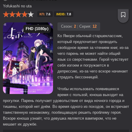
Yofukashi no uta
КП:
7.6
IMDB:
7.8
Сезон:
2
|
Серия:
12
FHD (1080p)
Ко Ямори обычный старшеклассник,
который предпочитает проводить
свободное время за чтением книг, из-за
чего парень не может найти общий
язык со сверстниками. Герой чувствует
себя изгоем и погружается в
депрессию, из-за чего вскоре начинает
страдать бессонницей.
Чтобы использовать появившееся
время с пользой, юноша выходит на
прогулки. Парень получает удовольствие от вида ночного города и
тишины, которой нет днём. Во время одного из походов, он встречает
таинственную незнакомку, пообещавшую решить проблему героя.
Вскоре юноша узнаёт, что девушка является вампиром, что не
мешает их дружбе.