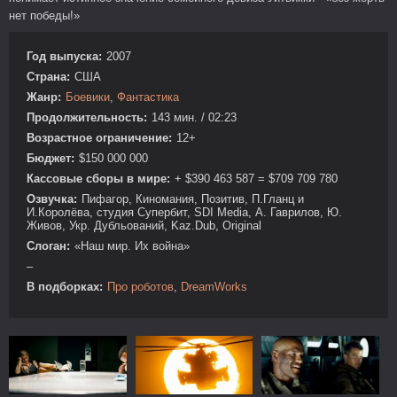
нет победы!»
Год выпуска:
2007
Страна:
США
Жанр:
Боевики
,
Фантастика
Продолжительность:
143 мин. / 02:23
Возрастное ограничение:
12+
Бюджет:
$150 000 000
Кассовые сборы в мире:
+ $390 463 587 = $709 709 780
Озвучка:
Пифагор, Киномания, Позитив, П.Гланц и
И.Королёва, студия Супербит, SDI Media, А. Гаврилов, Ю.
Живов, Укр. Дубльований, Kaz.Dub, Original
Слоган:
«Наш мир. Их война»
–
В подборках:
Про роботов
,
DreamWorks