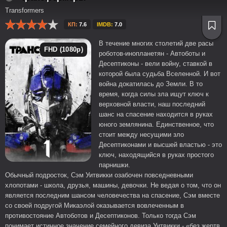
Transformers
КП:
7.6
IMDB:
7.0
В течение многих столетий две расы
FHD (1080p)
роботов-инопланетян - Автоботы и
Десептиконы - вели войну, ставкой в
которой была судьба Вселенной. И вот
война докатилась до Земли. В то
время, когда силы зла ищут ключ к
верховной власти, наш последний
шанс на спасение находится в руках
юного землянина. Единственное, что
стоит между несущими зло
Десептиконами и высшей властью - это
ключ, находящийся в руках простого
парнишки.
Обычный подросток, Сэм Уитвикки озабочен повседневными
хлопотами - школа, друзья, машины, девочки. Не ведая о том, что он
является последним шансом человечества на спасение, Сэм вместе
со своей подругой Микаэлой оказывается вовлеченным в
противостояние Автоботов и Десептиконов. Только тогда Сэм
понимает истинное значение семейного девиза Уитвикки - «без жертв