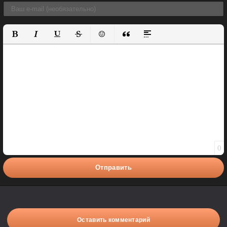
Полужирный
Курсив
Подчеркнутый
Зачеркнутый
Вставить смайлик
Вставка цитаты
Вставка спойлера
0
Отправить
Оставить комментарий