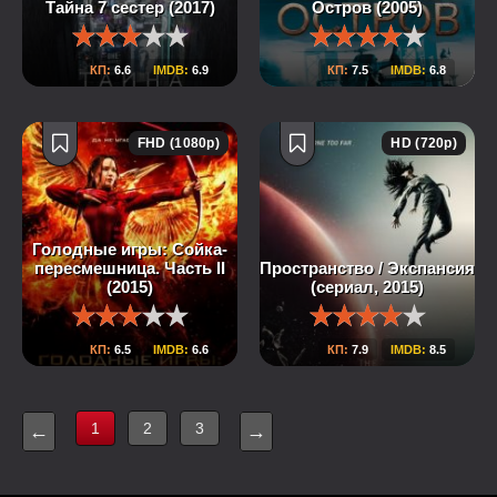
Тайна 7 сестер (2017)
Остров (2005)
КП:
6.6
IMDB:
6.9
КП:
7.5
IMDB:
6.8
FHD (1080p)
HD (720p)
Голодные игры: Сойка-
пересмешница. Часть II
Пространство / Экспансия
(2015)
(сериал, 2015)
КП:
6.5
IMDB:
6.6
КП:
7.9
IMDB:
8.5
1
2
3
←
→