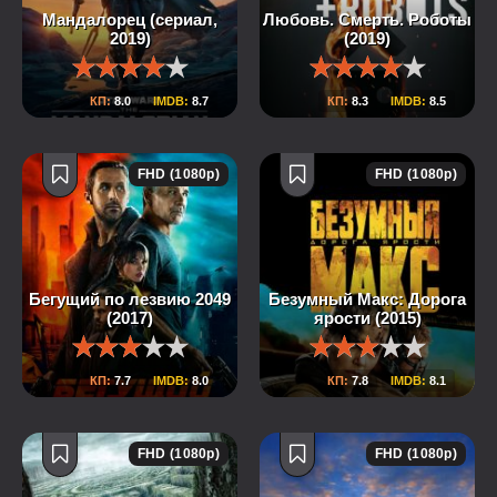
Мандалорец (сериал,
Любовь. Смерть. Роботы
2019)
(2019)
КП:
8.0
IMDB:
8.7
КП:
8.3
IMDB:
8.5
FHD (1080p)
FHD (1080p)
Бегущий по лезвию 2049
Безумный Макс: Дорога
(2017)
ярости (2015)
КП:
7.7
IMDB:
8.0
КП:
7.8
IMDB:
8.1
FHD (1080p)
FHD (1080p)