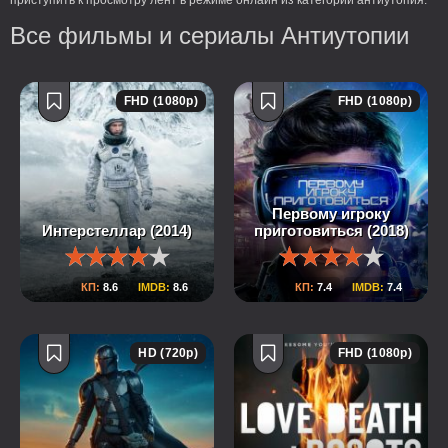
приступить к просмотру лент в режиме онлайн из категории антиутопия.
Все фильмы и сериалы Антиутопии
FHD (1080p)
FHD (1080p)
Первому игроку
Интерстеллар (2014)
приготовиться (2018)
КП:
8.6
IMDB:
8.6
КП:
7.4
IMDB:
7.4
HD (720p)
FHD (1080p)