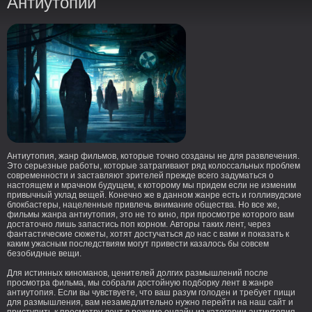
Антиутопии
Антиутопия, жанр фильмов, которые точно созданы не для развлечения.
Это серьезные работы, которые затрагивают ряд колоссальных проблем
современности и заставляют зрителей прежде всего задуматься о
настоящем и мрачном будущем, к которому мы придем если не изменим
привычный уклад вещей. Конечно же в данном жанре есть и голливудские
блокбастеры, нацеленные привлечь внимание общества. Но все же,
фильмы жанра антиутопия, это не то кино, при просмотре которого вам
достаточно лишь запастись поп корном. Авторы таких лент, через
фантастические сюжеты, хотят достучаться до нас с вами и показать к
каким ужасным последствиям могут привести казалось бы совсем
безобидные вещи.
Для истинных киноманов, ценителей долгих размышлений после
просмотра фильма, мы собрали достойную подборку лент в жанре
антиутопия. Если вы чувствуете, что ваш разум голоден и требует пищи
для размышления, вам незамедлительно нужно перейти на наш сайт и