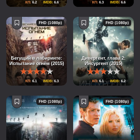
КП:
6.2
IMDB:
6.6
КП:
6.3
IMDB:
6.6
FHD (1080p)
FHD (1080p)
Бегущий в лабиринте:
Дивергент, глава 2:
Испытание огнём (2015)
Инсургент (2015)
КП:
6.1
IMDB:
6.3
КП:
6.1
IMDB:
6.2
FHD (1080p)
FHD (1080p)