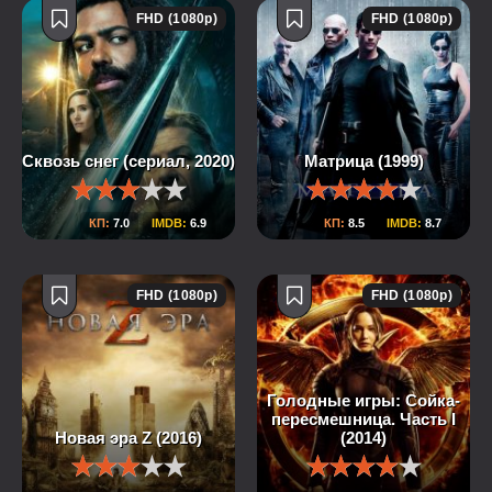
FHD (1080p)
FHD (1080p)
Сквозь снег (сериал, 2020)
Матрица (1999)
КП:
7.0
IMDB:
6.9
КП:
8.5
IMDB:
8.7
FHD (1080p)
FHD (1080p)
Голодные игры: Сойка-
пересмешница. Часть I
Новая эра Z (2016)
(2014)