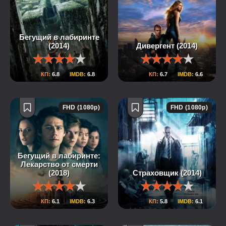
Бегущий в лабиринте
(2014)
Дивергент (2014)
КП:
6.8
IMDB:
6.8
КП:
6.7
IMDB:
6.6
FHD (1080p)
FHD (1080p)
Бегущий в лабиринте:
Лекарство от смерти
(2018)
Страховщик (2014)
КП:
6.1
IMDB:
6.3
КП:
5.8
IMDB:
6.1