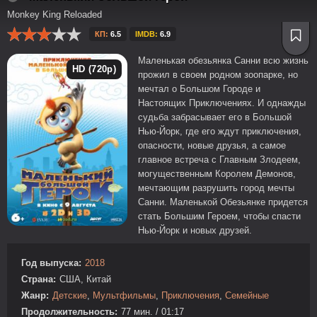
Monkey King Reloaded
КП:
6.5
IMDB:
6.9
Маленькая обезьянка Санни всю жизнь
HD (720p)
прожил в своем родном зоопарке, но
мечтал о Большом Городе и
Настоящих Приключениях. И однажды
судьба забрасывает его в Большой
Нью-Йорк, где его ждут приключения,
опасности, новые друзья, а самое
главное встреча с Главным Злодеем,
могущественным Королем Демонов,
мечтающим разрушить город мечты
Санни. Маленькой Обезьянке придется
стать Большим Героем, чтобы спасти
Нью-Йорк и новых друзей.
Год выпуска:
2018
Страна:
США, Китай
Жанр:
Детские
,
Мультфильмы
,
Приключения
,
Семейные
Продолжительность:
77 мин. / 01:17