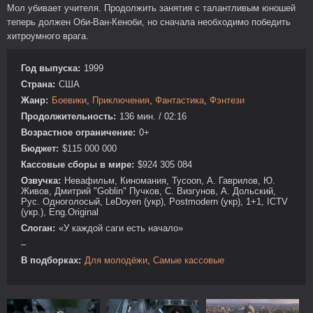
Мол убивает учителя. Продолжить занятия с талантливым юношей
теперь должен Оби-Ван-Кеноби, но сначала необходимо победить
хитроумного врага.
Год выпуска:
1999
Страна:
США
Жанр:
Боевики
,
Приключения
,
Фантастика
,
Фэнтези
Продолжительность:
136 мин. / 02:16
Возрастное ограничение:
0+
Бюджет:
$115 000 000
Кассовые сборы в мире:
$924 305 084
Озвучка:
Невафильм, Киномания, Tycoon, А. Гаврилов, Ю.
Живов, Дмитрий "Goblin" Пучков, C. Визгунов, А. Дольский,
Рус. Одноголосый, LeDoyen (укр), Postmodern (укр), 1+1, ICTV
(укр.), Eng.Original
Слоган:
«У каждой саги есть начало»
–
В подборках:
Для молодёжи
,
Самые кассовые