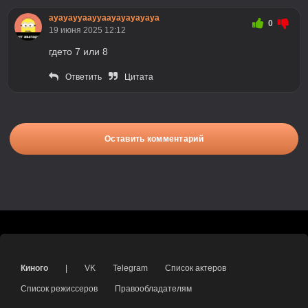
ауауаууааууаауауауауауа
0
19 июня 2025 12:12
гдето 7 или 8
Ответить
Цитата
Оставить комментарий
Киного
|
VK
Telegram
Список актеров
Список режиссеров
Правообладателям