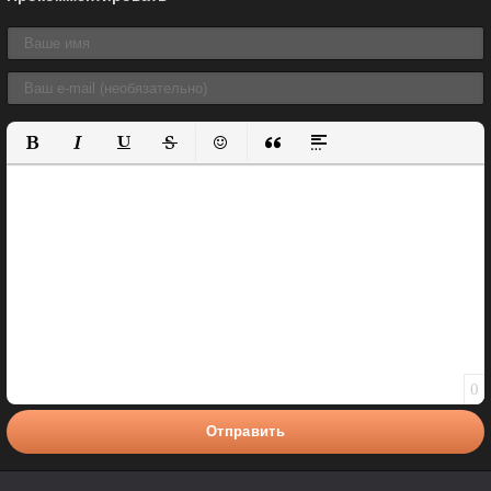
Полужирный
Курсив
Подчеркнутый
Зачеркнутый
Вставить смайлик
Вставка цитаты
Вставка спойлера
0
Отправить