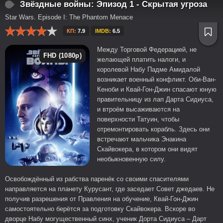
Звёздные войны: Эпизод 1 - Скрытая угроза
Star Wars. Episode I: The Phantom Menace
КП:
7.9
IMDB:
6.5
Между Торговой Федерацией, не
FHD (1080p)
желающей платить налоги, и
королевой Набу Падме Амидалой
возникает военный конфликт. Оби-Ван-
Кеноби и Квай-Гон-Джин спасают юную
правительницу из лап Дарта Сидиуса,
и втроём высаживаются на
поверхности Татуин, чтобы
отремонтировать корабль. Здесь они
встречают мальчика Энакина
Скайвокера, в котором они видят
необыкновенную силу.
Освобождённый из рабства паренёк со своими спасителями
направляется на планету Курусант, где заседает Совет джедаев. Не
получив разрешения от Правления на обучение, Квай-Гон-Джин
самостоятельно берётся за подготовку Скайвокера. Вскоре во
дворце Набу могущественный синх, ученик Дорта Сидиуса – Дарт