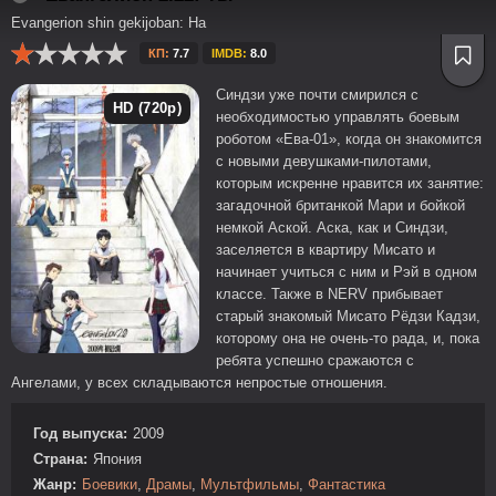
Evangerion shin gekijoban: Ha
КП:
7.7
IMDB:
8.0
Синдзи уже почти смирился с
HD (720p)
необходимостью управлять боевым
роботом «Ева-01», когда он знакомится
с новыми девушками-пилотами,
которым искренне нравится их занятие:
загадочной британкой Мари и бойкой
немкой Аской. Аска, как и Синдзи,
заселяется в квартиру Мисато и
начинает учиться с ним и Рэй в одном
классе. Также в NERV прибывает
старый знакомый Мисато Рёдзи Кадзи,
которому она не очень-то рада, и, пока
ребята успешно сражаются с
Ангелами, у всех складываются непростые отношения.
Год выпуска:
2009
Страна:
Япония
Жанр:
Боевики
,
Драмы
,
Мультфильмы
,
Фантастика