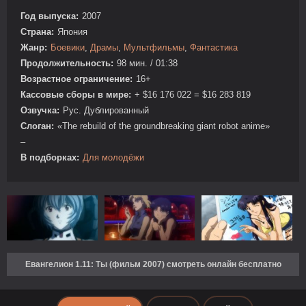
Год выпуска:
2007
Страна:
Япония
Жанр:
Боевики
,
Драмы
,
Мультфильмы
,
Фантастика
Продолжительность:
98 мин. / 01:38
Возрастное ограничение:
16+
Кассовые сборы в мире:
+ $16 176 022 = $16 283 819
Озвучка:
Рус. Дублированный
Слоган:
«The rebuild of the groundbreaking giant robot anime»
–
В подборках:
Для молодёжи
Евангелион 1.11: Ты (фильм 2007) смотреть онлайн бесплатно