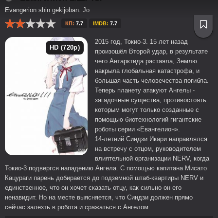
Evangerion shin gekijoban: Jo
КП:
7.7
IMDB:
7.7
2015 год, Токио-3. 15 лет назад
HD (720p)
произошёл Второй удар, в результате
чего Антарктида растаяла, Землю
накрыла глобальная катастрофа, и
большая часть человечества погибла.
Теперь планету атакуют Ангелы -
загадочные существа, противостоять
которым могут только созданные с
помощью биотехнологий гигантские
роботы серии «Евангелион».
14-летний Синдзи Икари направлялся
на встречу с отцом, руководителем
влиятельной организации NERV, когда
Токио-3 подвергся нападению Ангела. С помощью капитана Мисато
Кацураги парень добирается до подземной штаб-квартиры NERV и
единственное, что он хочет сказать отцу, как сильно он его
ненавидит. Но на месте выясняется, что Синдзи должен прямо
сейчас залезть в робота и сражаться с Ангелом.