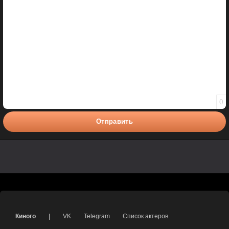
Полужирный
Курсив
Подчеркнутый
Зачеркнутый
Вставить смайлик
Вставка цитаты
Вставка спойлера
0
Отправить
Киного
|
VK
Telegram
Список актеров