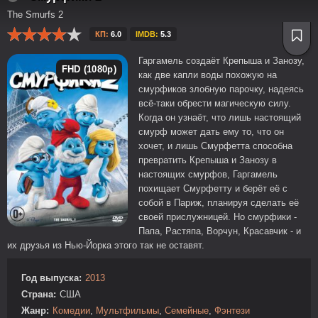
The Smurfs 2
КП:
6.0
IMDB:
5.3
Гаргамель создаёт Крепыша и Занозу,
FHD (1080p)
как две капли воды похожую на
смурфиков злобную парочку, надеясь
всё-таки обрести магическую силу.
Когда он узнаёт, что лишь настоящий
смурф может дать ему то, что он
хочет, и лишь Смурфетта способна
превратить Крепыша и Занозу в
настоящих смурфов, Гаргамель
похищает Смурфетту и берёт её с
собой в Париж, планируя сделать её
своей прислужницей. Но смурфики -
Папа, Растяпа, Ворчун, Красавчик - и
их друзья из Нью-Йорка этого так не оставят.
Год выпуска:
2013
Страна:
США
Жанр:
Комедии
,
Мультфильмы
,
Семейные
,
Фэнтези