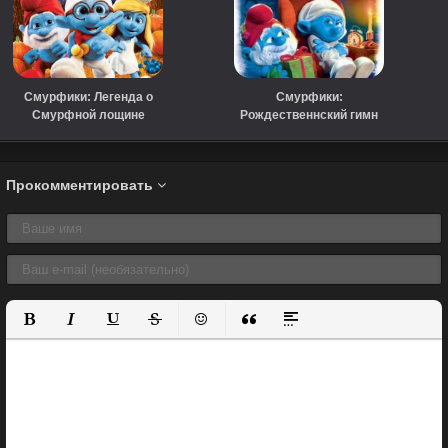
Смурфики: Легенда о
Смурфики:
Смурфной лощине
Рождественнский гимн
(2013)
(2011)
Прокомментировать
Полужирный
Курсив
Подчеркнутый
Зачеркнутый
Вставить смайлик
Вставка цитаты
Вставка спойлера