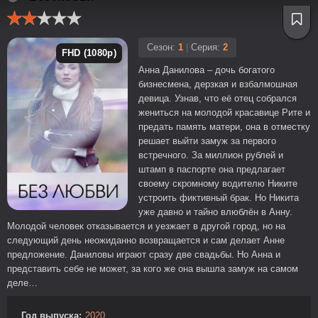
Сезон:
1
|
Серия:
2
FHD (1080p)
Анна Данилова – дочь богатого
бизнесмена, дерзкая и взбалмошная
девица. Узнав, что её отец собрался
жениться на молодой красавице Рите и
предать память матери, она в отместку
решает выйти замуж за первого
встречного. За миллион рублей и
штамп в паспорте она предлагает
своему скромному водителю Никите
устроить фиктивный брак. Но Никита
уже давно и тайно влюблён в Анну.
Молодой человек отказывается и уезжает в другой город, но на
следующий день неожиданно возвращается и сам делает Анне
предложение. Даниловы играют сразу две свадьбы. Но Анна и
представить себе не может, за кого же она вышла замуж на самом
деле…
Год выпуска:
2020