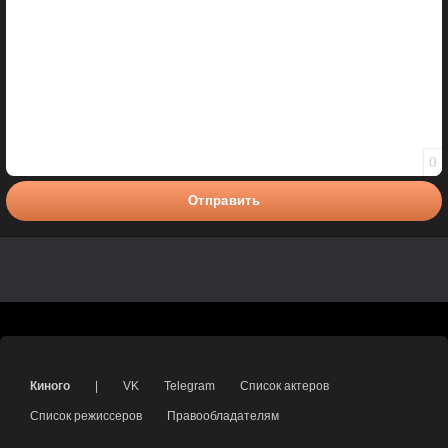
0
Отправить
Киного
|
VK
Telegram
Список актеров
Список режиссеров
Правообладателям