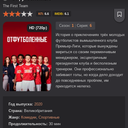
The First Team
КП:
6.6
IMDB:
6.1
Сезон:
1
|
Серия:
6
HD (720p)
История о приключениях трёх молодых
футболистов вымышленного клуба
Премьер-Лиги, которые вынуждены
мириться со своим переменчивым
менеджером, эксцентричным
президентом клуба и бесполезным
тренером. Они профессионально
забивают голы, но когда дело доходит
до повседневных проблем, им
приходится нелегко.
Год выпуска:
2020
Страна:
Великобритания
Жанр:
Комедии
,
Спортивные
Продолжительность:
30 мин