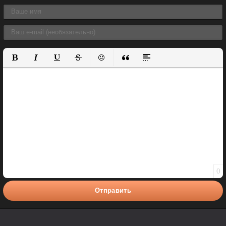
Полужирный
Курсив
Подчеркнутый
Зачеркнутый
Вставить смайлик
Вставка цитаты
Вставка спойлера
0
Отправить