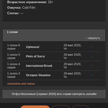
Возрастное ограничение:
16+
Озвучка:
Cold Film
Слоган:
—
1 сезон
↑ свернуть
1 сезон 6
28 мая 2020,
Upheaval
✓
серия
Чт
1 сезон 5
28 мая 2020,
Pints of Sorry
✓
серия
Чт
1 сезон 4
28 мая 2020,
International Break
✓
серия
Чт
1 сезон 3
28 мая 2020,
Octopus Situation
✓
серия
Чт
показать все серии
Отфутболенные (сериал 2020) все серии смотреть онлайн