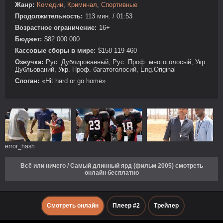
Жанр:
Комедии
,
Криминал
,
Спортивные
Продолжительность:
113 мин. / 01:53
Возрастное ограничение:
16+
Бюджет:
$82 000 000
Кассовые сборы в мире:
$158 119 460
Озвучка:
Рус. Дублированный, Рус. Проф. многоголосый, Укр.
Дубльований, Укр. Проф. багатоголосий, Eng.Original
Слоган:
«Hit hard or go home»
error_hash
Всё или ничего / Самый длинный ярд (фильм 2005) смотреть
онлайн бесплатно
Смотреть онлайн
Плеер #2
Трейлер