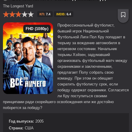
The Longest Yard
КП:
7.4
IMDB:
6.4
Профессиональный футболист,
FHD (1080p)
бывший игрок Национальной
Футбольной Лиги Пол Кру попадает в
тюрьму за вождение автомобиля в
нетрезвом состоянии. Начальник
тюрьмы Хэйзен, задумавший
организовать футбольный матч между
охранниками и заключенными,
предлагает Полу собрать свою
команду. При этом он обещает
сократить футболисту срок, если
победу одержат охранники. Согласится
ли Кру поступиться своими
принципами ради скорейшего освобождения или же достойно
поборется за победу?
Год выпуска:
2005
Страна:
США