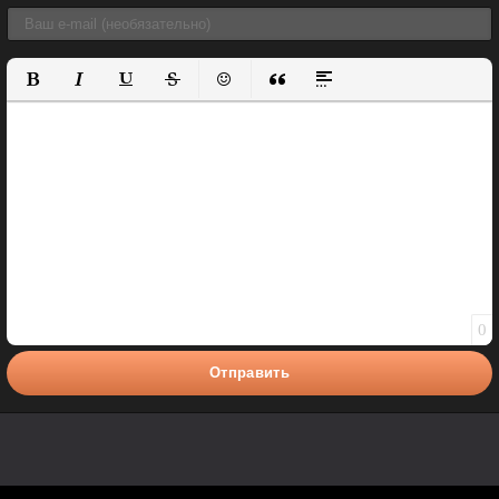
Полужирный
Курсив
Подчеркнутый
Зачеркнутый
Вставить смайлик
Вставка цитаты
Вставка спойлера
0
Отправить