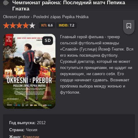
Чемпионат района: Последний матч Пепика
Гнатка
Okresní prebor - Poslední zápas Pepika Hnátka
КП:
6.6
IMDB:
7.2
Главный герой фильма - тренер
SD
сельской футбольной команды
«Славой» (Гуслице) Йозеф Гнатек. Вся
его жизнь посвящена футболу.
Суровый диктатор, который не может
поступиться принципами, не щадит ни
окружающих, ни самого себя. Его
сердце начинает сдавать. Возникает
проблема выбора между жизнью и
футболом.
Год выпуска:
2012
Страна:
Чехия
Жанр:
Комедии