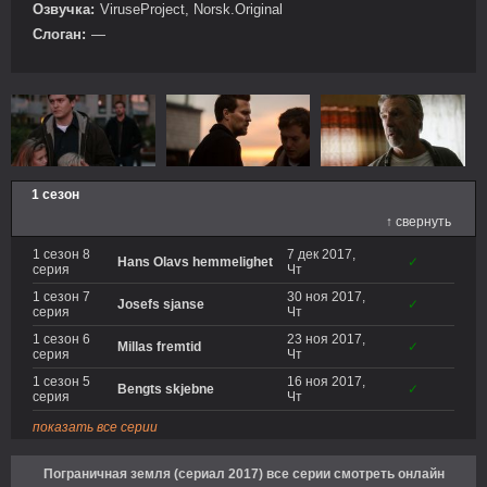
Озвучка:
ViruseProject, Norsk.Original
Слоган:
—
1 сезон
↑ свернуть
1 сезон 8
7 дек 2017,
Hans Olavs hemmelighet
✓
серия
Чт
1 сезон 7
30 ноя 2017,
Josefs sjanse
✓
серия
Чт
1 сезон 6
23 ноя 2017,
Millas fremtid
✓
серия
Чт
1 сезон 5
16 ноя 2017,
Bengts skjebne
✓
серия
Чт
показать все серии
Пограничная земля (сериал 2017) все серии смотреть онлайн