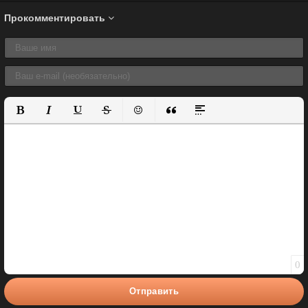
Прокомментировать
Полужирный
Курсив
Подчеркнутый
Зачеркнутый
Вставить смайлик
Вставка цитаты
Вставка спойлера
0
Отправить