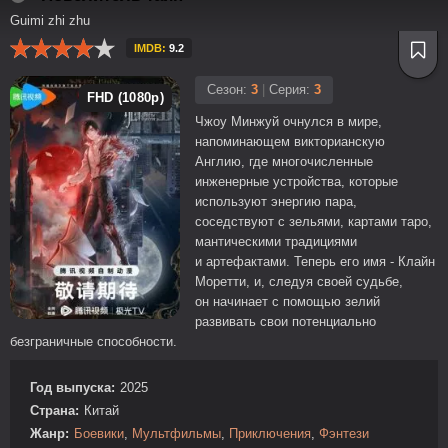
Guimi zhi zhu
IMDB:
9.2
Сезон:
3
|
Серия:
3
FHD (1080p)
Чжоу Минжуй очнулся в мире,
напоминающем викторианскую
Англию, где многочисленные
инженерные устройства, которые
используют энергию пара,
соседствуют с зельями, картами таро,
мантическими традициями
и артефактами. Теперь его имя - Клайн
Моретти, и, следуя своей судьбе,
он начинает с помощью зелий
развивать свои потенциально
безграничные способности.
Год выпуска:
2025
Страна:
Китай
Жанр:
Боевики
,
Мультфильмы
,
Приключения
,
Фэнтези