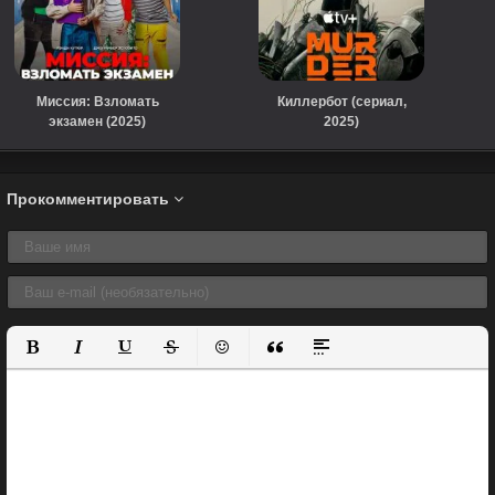
Миссия: Взломать
Киллербот (сериал,
экзамен (2025)
2025)
Прокомментировать
Полужирный
Курсив
Подчеркнутый
Зачеркнутый
Вставить смайлик
Вставка цитаты
Вставка спойлера