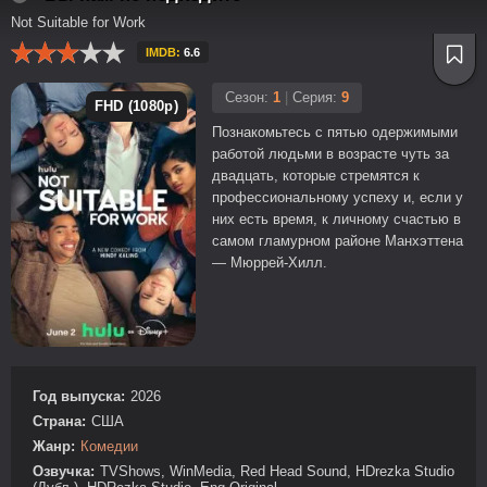
Not Suitable for Work
IMDB:
6.6
Сезон:
1
|
Серия:
9
FHD (1080p)
Познакомьтесь с пятью одержимыми
работой людьми в возрасте чуть за
двадцать, которые стремятся к
профессиональному успеху и, если у
них есть время, к личному счастью в
самом гламурном районе Манхэттена
— Мюррей-Хилл.
Год выпуска:
2026
Страна:
США
Жанр:
Комедии
Озвучка:
TVShows, WinMedia, Red Head Sound, HDrezka Studio