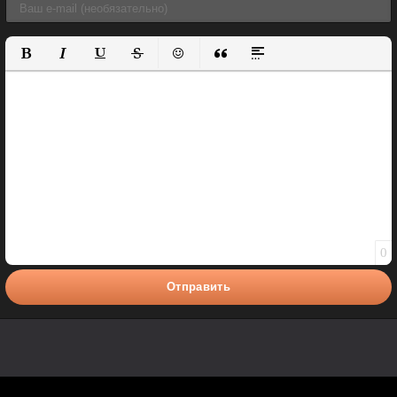
Полужирный
Курсив
Подчеркнутый
Зачеркнутый
Вставить смайлик
Вставка цитаты
Вставка спойлера
0
Отправить