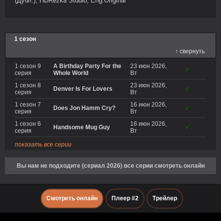
(Дубл.), HDRezka Studio, Eng.Original
1 сезон
↑ свернуть
1 сезон 9
A Birthday Party For the
23 июн 2026,
✓
серия
Whole World
Вт
1 сезон 8
23 июн 2026,
Denver Is For Lovers
✓
серия
Вт
1 сезон 7
16 июн 2026,
Does Jon Hamm Cry?
✓
серия
Вт
1 сезон 6
16 июн 2026,
Handsome Mug Guy
✓
серия
Вт
показать все серии
Вы нам не подходите (сериал 2026) все серии смотреть онлайн
Смотреть онлайн
Плеер #2
Трейлер