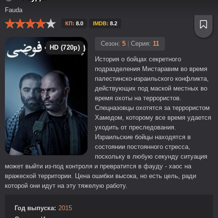
Fauda
КП:
8.0
IMDB:
8.2
Сезон:
5
|
Серия:
11
HD (720p)
История о бойцах секретного
подразделения Мистаравим во время
палестинско-израильского конфликта,
действующих под маской местных во
время охоты на террористов.
Спецназовцы охотятся за террористом
Хамедом, которому все время удается
уходить от преследования.
Израильские бойцы находятся в
состоянии постоянного стресса,
поскольку в любую секунду ситуация
может выйти из-под контроля и превратится в фауду - хаос на
вражеской территории. Цена ошибки высока, но есть цель, ради
которой они идут на эту тяжелую работу.
Год выпуска:
2015