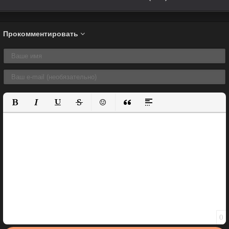
Прокомментировать
Полужирный
Курсив
Подчеркнутый
Зачеркнутый
Вставить смайлик
Вставка цитаты
Вставка спойлера
0