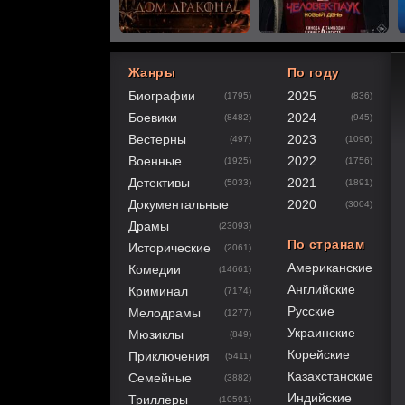
Жанры
По году
Биографии
2025
(1795)
(836)
40
1
2
3
4
5
Боевики
2024
(8482)
(945)
Вестерны
2023
(497)
(1096)
Военные
2022
(1925)
(1756)
Детективы
2021
(5033)
(1891)
Документальные
2020
(3004)
Драмы
(23093)
По странам
Исторические
(2061)
Американские
Комедии
(14661)
Английские
Криминал
(7174)
Русские
Мелодрамы
(1277)
Украинские
Мюзиклы
(849)
Корейские
Приключения
(5411)
Казахстанские
Семейные
(3882)
Индийские
Триллеры
(10591)