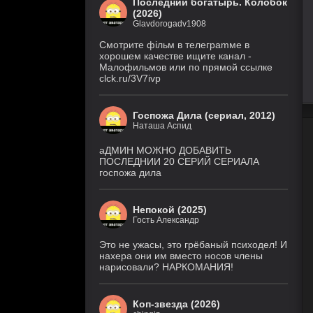
Последний богатырь. Колобок
(Дубл.), Eng.Original)
(2026)
Glavdorogadv1908
Крестьянин
7 серия
999 уровня
(IVI, DreamCast,
Смoтритe фiльм в тeлeграmме в
AniLiberty, AniMaunt)
1 сезон
хoрoшем кaчeстве ищитe кaнал -
Малофильмов или по прямой ссылке
clck.ru/3V7ivp
Фейк
6 серия
1 сезон
(Рус. Оригинальный)
Госпожа Дила (сериал, 2012)
История его
30 серия
Наташа Аспид
служанки
(Рус.
Оригинальный)
1 сезон
аДМИН МОЖНО ДОБАВИТЬ
ПОСЛЕДНИИ 20 СЕРИЙ СЕРИАЛА
Великолепная
госпожа дила
28 серия
Пятерка
(Рус.
Оригинальный)
8 сезон
Непокой (2025)
Гость Александр
Закон природы
9 серия
1 сезон
(DiziDenizi, MyDizi)
Это не ужасы, это грёбаный психодел! И
нахера они им вместо носов члены
нарисовали? НАРКОМАНИЯ!
Медиум
4 серия
5 сезон
(Рус. Оригинальный)
Коп-звезда (2026)