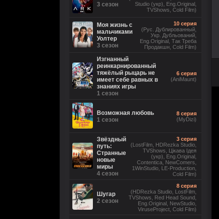
3 сезон
Studio (укр), Eng.Original,
TVShows, Cold Film)
10 серия
Моя жизнь с
(Рус. Дублированный,
мальчиками
Укр. Дубльований,
Уолтер
Eng.Original, Так Треба
3 сезон
Продакшн, Cold Film)
Изгнанный
реинкарнированный
тяжёлый рыцарь не
6 серия
имеет себе равных в
(AniMaunt)
знаниях игры
1 сезон
Возможная любовь
8 серия
1 сезон
(MyDizi)
Звёздный
3 серия
(LostFilm, HDRezka Studio,
путь:
TVShows, Цікава Ідея
Странные
(укр), Eng.Original,
новые
Contentica, NewComers,
миры
1WinStudio, LE-Production,
4 сезон
Cold Film)
8 серия
(HDRezka Studio, LostFilm,
Шугар
TVShows, Red Head Sound,
2 сезон
Eng.Original, NewStudio,
ViruseProject, Cold Film)