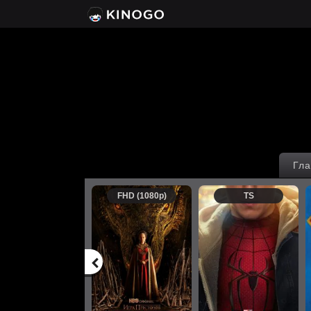
Гла
FHD (1080p)
TS