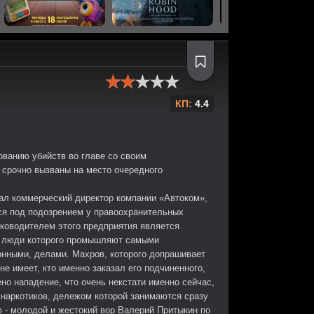
КП:
4.4
ованию убийств во главе со своим
 срочно вызваны на место очередного
тал коммерческий директор компании «Автоком»,
ся под подозрением у правоохранительных
уководителем этого предприятия является
, люди которого промышляют самыми
онными, делами. Махров, которого допрашивает
не имеет, кто именно заказал его подчиненного,
ено нападение, что очень некстати именно сейчас,
 наркотиков, дележом которой занимаются сразу
ю - молодой и жестокий вор Валерий Притыкин по