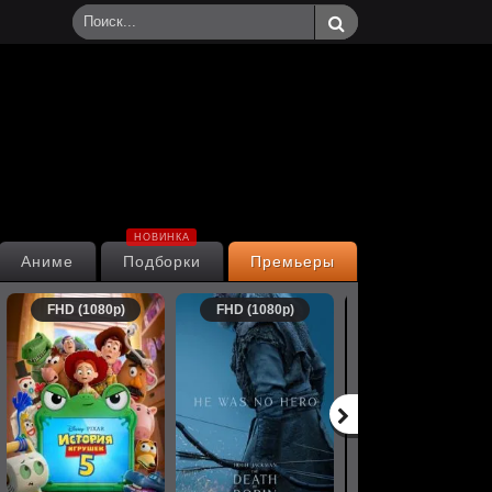
НОВИНКА
Аниме
Подборки
Премьеры
FHD (1080p)
FHD (1080p)
FHD (1080p)