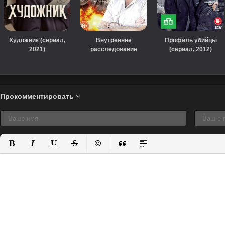
Художник (сериал,
Внутреннее
Профиль убийцы
2021)
расследование
(сериал, 2012)
(сериал, 2014)
Прокомментировать
Полужирный
Курсив
Подчеркнутый
Зачеркнутый
Вставить смайлик
Вставка цитаты
Вставка спойлера