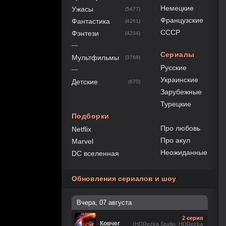
Немецкие
Ужасы
(5477)
Французские
Фантастика
(4261)
СССР
Фэнтези
(4234)
—
Сериалы
Мультфильмы
(3768)
Русские
—
Украинские
Детские
(670)
Зарубежные
Турецкие
Подборки
Про любовь
Netflix
Про акул
Marvel
Неожиданные
DC вселенная
Обновления сериалов и шоу
Вчера, 07 августа
2 серия
Ковчег
(HDRezka Studio, HDRezka