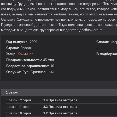
прозвищу Груздь, именно на него падает основное подозрение. Тем боле
его подручный Чёкунь появляются в модельном агентстве, которое «оп
права, вслед за чем начинается необъявленная, но от этого не менее 
Однако у Самохина по-прежнему нет никаких улик, с помощью которых
Груздя в незаконной деятельности. Тогда полковник решает воспользо
методом: в бандитскую группировку внедряется двойной агент.
Год выпуска:
2009
Слоган:
«Ко
Страна:
Россия
–
Жанр:
Криминал
В подборках
Продолжительность:
45 мин
Возрастное ограничение:
16+
Озвучка:
Рус. Оригинальный
1 сезон
1 сезон 12 серия
3.4 Правила отстрела
1 сезон 11 серия
3.3 Правила отстрела
1 сезон 10 серия
3.2 Правила отстрела