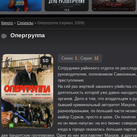
Киного
»
Сериалы
» Опергруппа (сериал, 2009)
Опергруппа
Сезон:
1
|
Серия:
12
SD
Сотрудники районного отдела по расслед
руководителем, полковником Самохиным,
преступления.
На сей раз жертвой заказного убийства с
деятельность которой уже давно находит
органов. Дело в том, что владельцем и р
бывший криминальный авторитет Махров
разнообразными, по большей части незак
майор Сурков, просто в шоке. Он понятия 
но он явно напуган: на его бизнес соверш
когда в городе оказалась большая партия
две бандитские группировки. Одну из них возглавляет Махров, а другу