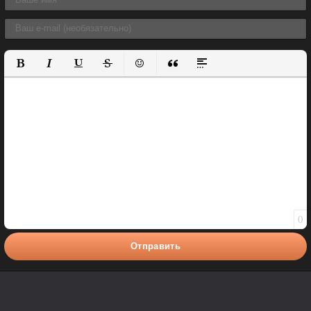
Полужирный
Курсив
Подчеркнутый
Зачеркнутый
Вставить смайлик
Вставка цитаты
Вставка спойлера
0
Отправить