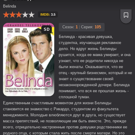
Belinda
IMDB:
3.5
Сезон:
1
|
Серия:
105
SD
Белинда - красивая девушка,
студентка, изучающая рекламное
дело. Но вдруг жизнь Белинды
рушится, когда ее мама умирает, и она
узнает, что ее родители никогда не
были женаты. Оказывается, что ее
отец - крупный бизнесмен, который и не
знает о существовании своей
незаконнорожденной дочери. Белинда
понимает, что вся ее прошлая жизнь -
сплошной туман.
Единственным счастливым моментом для жизни Белинды
становится ее знамоство с Рикардо, студентом из факультета
менеджмента. Молодые влюбляются друг в друга, но существует
масса препятствий, не позволяющие им быть вместе. Это, прежде
всего, отрицательно настроенные против девушки родственники ее
родного отца, с которым стала жить после смерти матери. Но это