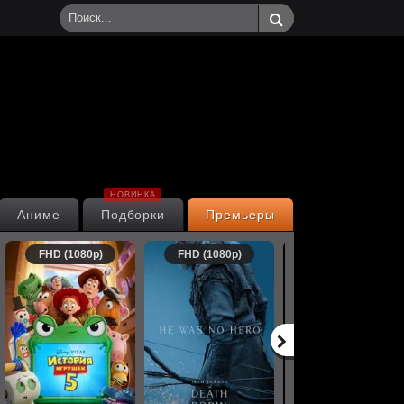
НОВИНКА
Аниме
Подборки
Премьеры
FHD (1080p)
FHD (1080p)
FHD (1080p)