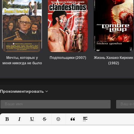
Мечты, которых у
Подпольщики (2007)
Жизнь Ханако Кирюин
меня никогда не было
(1982)
(2018)
Прокомментировать
Полужирный
Курсив
Подчеркнутый
Зачеркнутый
Вставить смайлик
Вставка цитаты
Вставка спойлера