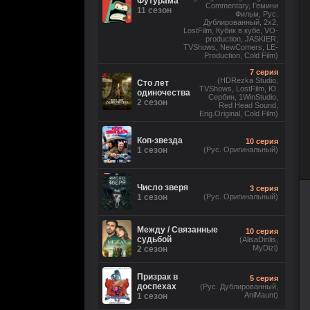
Футурама
Commentary, Гемини
11 сезон
Фильм, Рус.
Дублированный, 2x2,
LostFilm, Кубик в кубе, VO-
production, JASKIER,
TVShows, NewComers, LE-
Production, Cold Film)
7 серия
(HDRezka Studio,
Сто лет
TVShows, LostFilm, Ю.
одиночества
Сербин, 1WinStudio,
2 сезон
Red Head Sound,
Eng.Original, Cold Film)
Коп-звезда
10 серия
1 сезон
(Рус. Оригинальный)
Число зверя
3 серия
1 сезон
(Рус. Оригинальный)
Между / Связанные
10 серия
судьбой
(AlisaDirilis,
MyDizi)
2 сезон
Призрак в
5 серия
доспехах
(Рус. Дублированный,
AniMaunt)
1 сезон