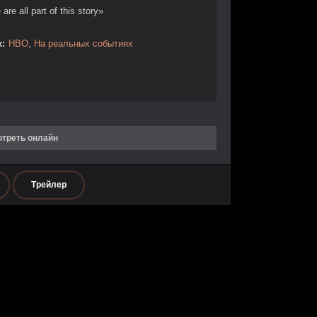
are all part of this story»
:
HBO
,
На реальных событиях
отреть онлайн
Трейлер