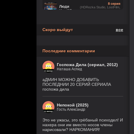
8 серия
Люди
(HDRezka Studio, LostFilm,
Икс ’97
NewComers, Flarrow Films,
Eng.Original, JASKIER, Рус.
2 сезон
Люб. многоголосый, Cold Film)
5 серия
(LostFilm, HDRezka Studio,
Скоро выйдут
все
Лаки
HDrezka Studio (18+),
1 сезон
TVShows, Red Head Sound,
Eng.Original, Cold Film)
8
Звёздные войны: Видения.
Последние комментарии
серия
Девятый джедай
(Cold
1 сезон
Film)
Госпожа Дила (сериал, 2012)
Наташа Аспид
6 серия
Ира
(Рус. Оригинальный, Рус.
2 сезон
Ориг. (без цензуры))
аДМИН МОЖНО ДОБАВИТЬ
ПОСЛЕДНИИ 20 СЕРИЙ СЕРИАЛА
госпожа дила
Игра
18 серия
лжецов
(Anilibria, Japan Original,
AniMaunt)
1 сезон
Непокой (2025)
5 серия
Настоящий
Гость Александр
(TVShows,
американец /
Eng.Original,
Всеамериканский
HDRezka Studio,
Это не ужасы, это грёбаный психодел! И
8 сезон
Cold Film, Original)
нахера они им вместо носов члены
нарисовали? НАРКОМАНИЯ!