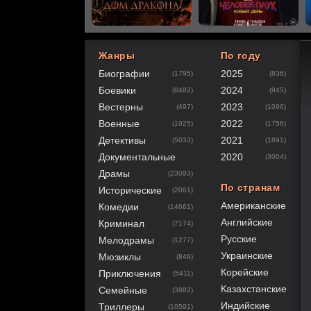
Жанры
По году
Биографии
2025
(1795)
(836)
60
1
2
3
4
5
Боевики
2024
(8482)
(945)
Вестерны
2023
(497)
(1096)
Военные
2022
(1925)
(1756)
Детективы
2021
(5033)
(1891)
Документальные
2020
(3004)
Драмы
(23093)
По странам
Исторические
(2061)
Американские
Комедии
(14661)
Английские
Криминал
(7174)
Русские
Мелодрамы
(1277)
Украинские
Мюзиклы
(849)
Корейские
Приключения
(5411)
Казахстанские
Семейные
(3882)
Индийские
Триллеры
(10591)