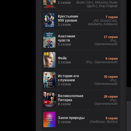
1 сезон
Studio (18+), HDrezka Studio
(Дубл.), Eng.Original)
Крестьянин
7 серия
999 уровня
(IVI, DreamCast,
AniLiberty, AniMaunt)
1 сезон
Анатомия
17 серия
чувств
(Рус.
Оригинальный)
1 сезон
Фейк
6 серия
1 сезон
(Рус. Оригинальный)
История его
30 серия
служанки
(Рус.
Оригинальный)
1 сезон
Великолепная
28 серия
Пятерка
(Рус.
Оригинальный)
8 сезон
Закон природы
9 серия
1 сезон
(DiziDenizi, MyDizi)