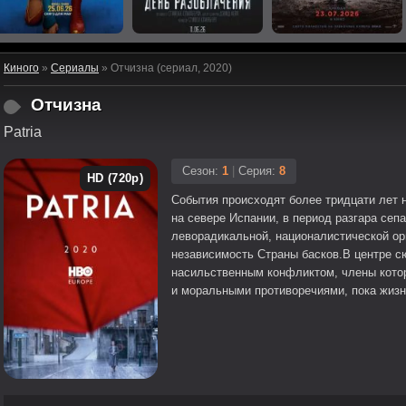
Киного
»
Сериалы
» Отчизна (сериал, 2020)
Отчизна
Patria
Сезон:
1
|
Серия:
8
HD (720p)
События происходят более тридцати лет 
на севере Испании, в период разгара се
леворадикальной, националистической ор
независимость Страны басков.В центре 
насильственным конфликтом, члены кото
и моральными противоречиями, пока жизн