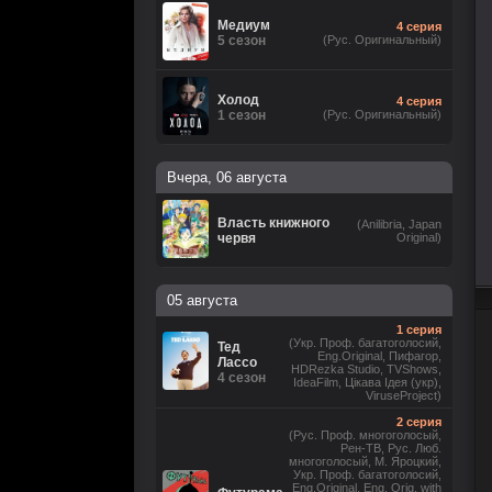
Медиум
4 серия
5 сезон
(Рус. Оригинальный)
Холод
4 серия
1 сезон
(Рус. Оригинальный)
Вчера, 06 августа
Власть книжного
(Anilibria, Japan
червя
Original)
05 августа
1 серия
(Укр. Проф. багатоголосий,
Тед
Eng.Original, Пифагор,
Лассо
HDRezka Studio, TVShows,
4 сезон
IdeaFilm, Цікава Ідея (укр),
ViruseProject)
2 серия
(Рус. Проф. многоголосый,
Рен-ТВ, Рус. Люб.
многоголосый, М. Яроцкий,
Укр. Проф. багатоголосий,
Eng.Original, Eng. Orig. with