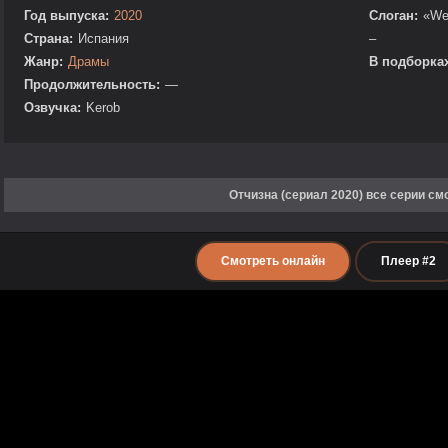
Год выпуска:
2020
Слоган:
«We 
Страна:
Испания
–
Жанр:
Драмы
В подборках
Продолжительность:
—
Озвучка:
Kerob
Отчизна (сериал 2020) все серии см
Смотреть онлайн
Плеер #2