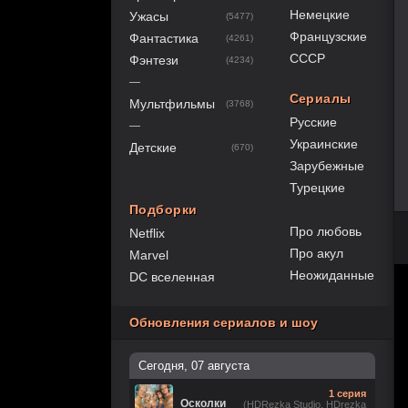
Немецкие
Ужасы
(5477)
Французские
Фантастика
(4261)
СССР
Фэнтези
(4234)
—
Сериалы
Мультфильмы
(3768)
Русские
—
Украинские
Детские
(670)
Зарубежные
Турецкие
Подборки
Про любовь
Netflix
Про акул
Marvel
Неожиданные
DC вселенная
Обновления сериалов и шоу
Сегодня, 07 августа
1 серия
Осколки
(HDRezka Studio, HDrezka