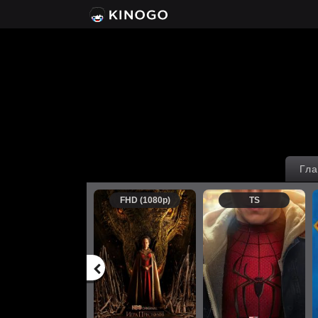
Гла
FHD (1080p)
TS