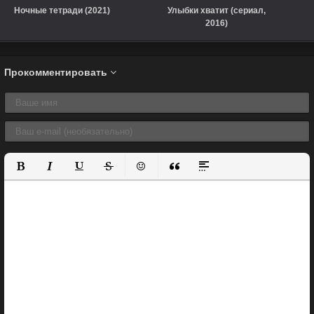
Ночные тетради (2021)
Улыбки хватит (сериал,
2016)
Прокомментировать
Полужирный
Курсив
Подчеркнутый
Зачеркнутый
Вставить смайлик
Вставка цитаты
Вставка спойлера