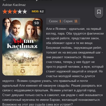
Asktan Kacilmaz
IMDB:
6.2
Сезон:
1
|
Серия:
11
SD
Али и Ясемин - идеальная, на первый
взгляд, пара. Оба трудятся фактически
на одной работе, представляя закон,
оба обожают одни и те же вещи.
Безумная любовь, окружающая ребят,
толкает их на весьма ожидаемый шаг -
они решают пожениться. Ясемин
счастлива, теперь у нее будет не
просто родной человек, а муж, который
станет надежной защитой и опорой. Но
счастье молодой невесты длится
недолго - Ясемин суждено узнать, что правильный и почти
идеальный Али изменил ей накануне свадьбы. Решив разорвать все
связи с неудавшимся прошлым, Ясемин улетает в другой город.
Стоит девушке только сесть в самолет, как рядом с ней оказывается
симпатичный мужчина по имени Барзан, желающий познакомиться.
Возможно на этот раз судьба сама все устроит?