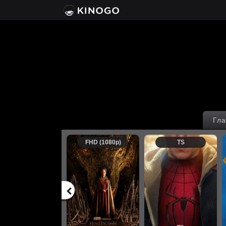
Гла
FHD (1080p)
TS