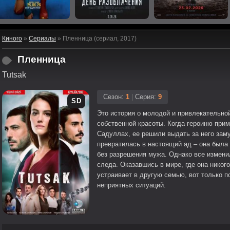
Киного
»
Сериалы
» Пленница (сериал, 2017)
Пленница
Tutsak
Сезон:
1
|
Серия:
9
SD
Это история о молодой и привлекательно
собственной красоты. Когда героиню при
Садуллах, ее решили выдать за него зам
превратилась в настоящий ад – она была 
без разрешения мужа. Однако все измени
следа. Оказавшись в мире, где она никог
устраивает в другую семью, вот только п
неприятных ситуаций.