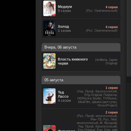
Медиум
4 серия
5 сезон
(Рус. Оригинальный)
Холод
4 серия
1 сезон
(Рус. Оригинальный)
Вчера, 06 августа
Власть книжного
(Anilibria, Japan
червя
Original)
05 августа
1 серия
(Укр. Проф. багатоголосий,
Тед
Eng.Original, Пифагор,
Лассо
HDRezka Studio, TVShows,
4 сезон
IdeaFilm, Цікава Ідея (укр),
ViruseProject)
2 серия
(Рус. Проф. многоголосый,
Рен-ТВ, Рус. Люб.
многоголосый, М. Яроцкий,
Укр. Проф. багатоголосий,
Eng.Original, Eng. Orig. with