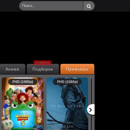
НОВИНКА
Аниме
Подборки
Премьеры
FHD (1080p)
FHD (1080p)
FHD (1080p)