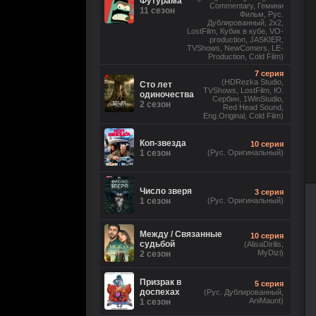
Футурама
Commentary, Гемини
11 сезон
Фильм, Рус.
Дублированный, 2x2,
LostFilm, Кубик в кубе, VO-
production, JASKIER,
TVShows, NewComers, LE-
Production, Cold Film)
7 серия
(HDRezka Studio,
Сто лет
TVShows, LostFilm, Ю.
одиночества
Сербин, 1WinStudio,
2 сезон
Red Head Sound,
Eng.Original, Cold Film)
Коп-звезда
10 серия
1 сезон
(Рус. Оригинальный)
Число зверя
3 серия
1 сезон
(Рус. Оригинальный)
Между / Связанные
10 серия
судьбой
(AlisaDirilis,
MyDizi)
2 сезон
Призрак в
5 серия
доспехах
(Рус. Дублированный,
AniMaunt)
1 сезон