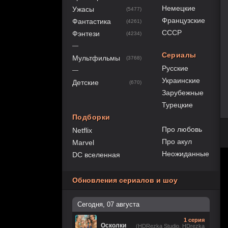
Немецкие
Ужасы
(5477)
Французские
Фантастика
(4261)
СССР
Фэнтези
(4234)
—
Сериалы
Мультфильмы
(3768)
Русские
—
Украинские
Детские
(670)
Зарубежные
Турецкие
Подборки
Про любовь
Netflix
Про акул
Marvel
Неожиданные
DC вселенная
Обновления сериалов и шоу
Сегодня, 07 августа
1 серия
Осколки
(HDRezka Studio, HDrezka