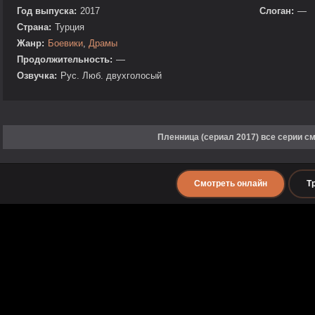
Год выпуска:
2017
Слоган:
—
Страна:
Турция
Жанр:
Боевики
,
Драмы
Продолжительность:
—
Озвучка:
Рус. Люб. двухголосый
Пленница (сериал 2017) все серии с
Смотреть онлайн
Т