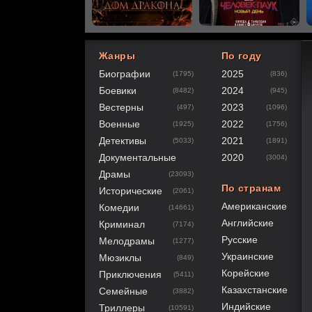
Жанры
По году
Биографии
2025
(1795)
(836)
20
1
2
3
4
5
Боевики
2024
(8482)
(945)
Вестерны
2023
(497)
(1096)
Военные
2022
(1925)
(1756)
Детективы
2021
(5033)
(1891)
Документальные
2020
(3004)
Драмы
(23093)
По странам
Исторические
(2061)
Американские
Комедии
(14661)
Английские
Криминал
(7174)
Русские
Мелодрамы
(1277)
Украинские
Мюзиклы
(849)
Корейские
Приключения
(5411)
Казахстанские
Семейные
(3882)
Индийские
Триллеры
(10591)