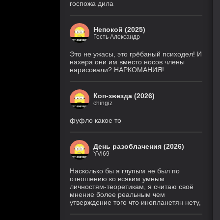
госпожа дила
Непокой (2025)
Гость Александр
Это не ужасы, это грёбаный психодел! И
нахера они им вместо носов члены
нарисовали? НАРКОМАНИЯ!
Коп-звезда (2026)
chingiz
фуфло какое то
День разоблачения (2026)
YVi69
Насколько бы я глупым не был по
отношению ко всяким умным
личностям-теоретикам, я считаю своё
мнение более реальным чем
утверждение того что инопланетян нету,