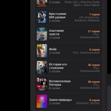
1 сезон
Studio (18+), HDrezka Studio
(Дубл.), Eng.Original)
Крестьянин
7 серия
999 уровня
(IVI, DreamCast,
AniLiberty, AniMaunt)
1 сезон
Анатомия
17 серия
чувств
(Рус.
Оригинальный)
1 сезон
Фейк
6 серия
1 сезон
(Рус. Оригинальный)
История его
30 серия
служанки
(Рус.
Оригинальный)
1 сезон
Великолепная
28 серия
Пятерка
(Рус.
Оригинальный)
8 сезон
Закон природы
9 серия
1 сезон
(DiziDenizi, MyDizi)