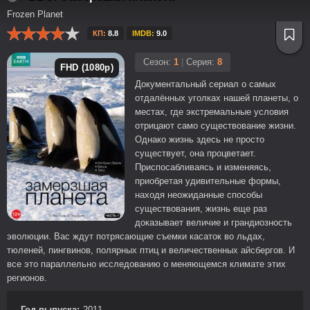
Frozen Planet
КП:
8.8
IMDB:
9.0
Сезон:
1
|
Серия:
8
FHD (1080p)
Документальный сериал о самых
отдалённых уголках нашей планеты, о
местах, где экстремальные условия
отрицают само существование жизни.
Однако жизнь здесь не просто
существует, она процветает.
Приспосабливаясь и изменяясь,
приобретая удивительные формы,
находя неожиданные способы
существования, жизнь еще раз
доказывает величие и грандиозность
эволюции. Вас ждут потрясающие съемки касаток во льдах,
тюленей, пингвинов, полярных птиц и величественных айсбергов. И
все это параллельно исследованию о меняющемся климате этих
регионов.
Год выпуска:
2011