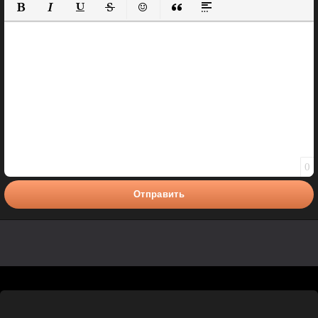
Полужирный
Курсив
Подчеркнутый
Зачеркнутый
Вставить смайлик
Вставка цитаты
Вставка спойлера
0
Отправить