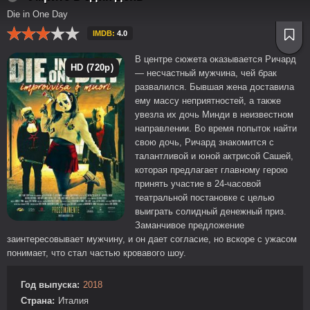
Die in One Day
IMDB:
4.0
В центре сюжета оказывается Ричард
HD (720p)
— несчастный мужчина, чей брак
развалился. Бывшая жена доставила
ему массу неприятностей, а также
увезла их дочь Минди в неизвестном
направлении. Во время попыток найти
свою дочь, Ричард знакомится с
талантливой и юной актрисой Сашей,
которая предлагает главному герою
принять участие в 24-часовой
театральной постановке с целью
выиграть солидный денежный приз.
Заманчивое предложение
заинтересовывает мужчину, и он дает согласие, но вскоре с ужасом
понимает, что стал частью кровавого шоу.
Год выпуска:
2018
Страна:
Италия