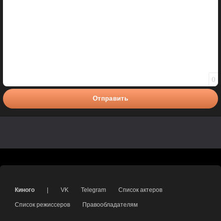
0
Отправить
Киного
|
VK
Telegram
Список актеров
Список режиссеров
Правообладателям