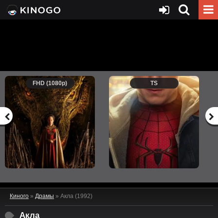
FHD (1080p)
TS
Киного
»
Драмы
» Акла (1992)
Акла