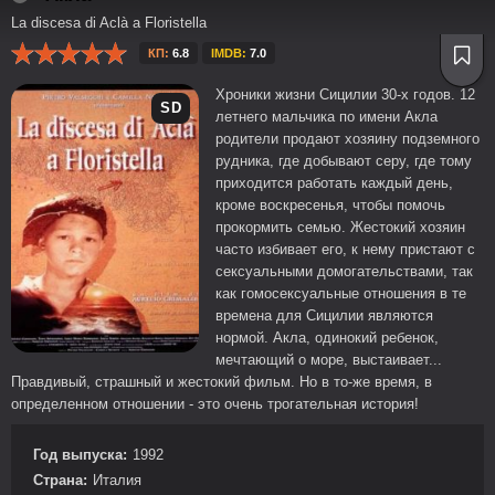
La discesa di Aclà a Floristella
КП:
6.8
IMDB:
7.0
Хроники жизни Сицилии 30-х годов. 12
SD
летнего мальчика по имени Акла
родители продают хозяину подземного
рудника, где добывают серу, где тому
приходится работать каждый день,
кроме воскресенья, чтобы помочь
прокормить семью. Жестокий хозяин
часто избивает его, к нему пристают с
сексуальными домогательствами, так
как гомосексуальные отношения в те
времена для Сицилии являются
нормой. Акла, одинокий ребенок,
мечтающий о море, выстаивает...
Правдивый, страшный и жестокий фильм. Но в то-же время, в
определенном отношении - это очень трогательная история!
Год выпуска:
1992
Страна:
Италия