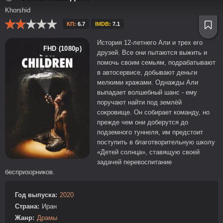
Khorshid
КП:
6.7
IMDB:
7.1
История 12-летнего Али и трех его
FHD (1080p)
друзей. Все они пытаются выжить и
помочь своим семьям, подрабатывают
в автосервисе, добывают деньги
мелкими кражами. Однажды Али
выпадает волшебный шанс - ему
поручают найти под землёй
сокровище. Он собирает команду, но
прежде чем они доберутся до
подземного туннеля, им предстоит
поступить в благотворительную школу
«Детей солнца», ставящую своей
задачей перевоспитание
беспризорников.
Год выпуска:
2020
Страна:
Иран
Жанр:
Драмы