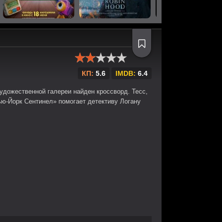
КП:
5.6
IMDB:
6.4
удожественной галереи найден кроссворд. Тесс,
ью-Йорк Сентинел» помогает детективу Логану