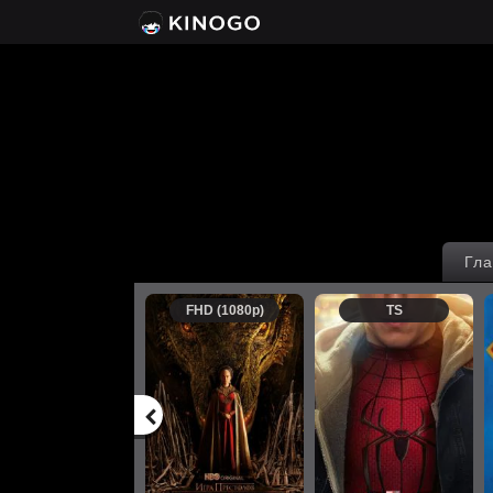
Гла
FHD (1080p)
TS