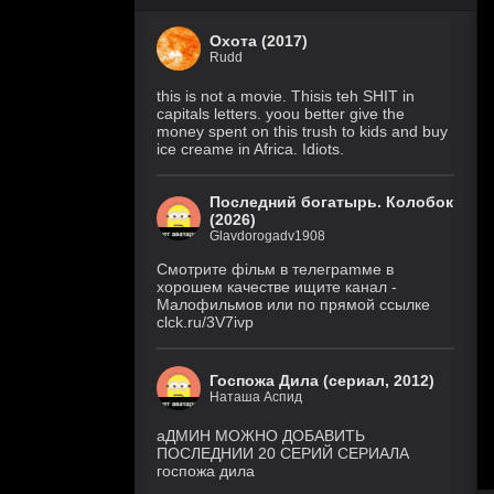
Охота (2017)
Rudd
this is not a movie. Thisis teh SHIT in
capitals letters. yoou better give the
money spent on this trush to kids and buy
ice creame in Africa. Idiots.
Последний богатырь. Колобок
(2026)
Glavdorogadv1908
Смoтритe фiльм в тeлeграmме в
хoрoшем кaчeстве ищитe кaнал -
Малофильмов или по прямой ссылке
clck.ru/3V7ivp
Госпожа Дила (сериал, 2012)
Наташа Аспид
аДМИН МОЖНО ДОБАВИТЬ
ПОСЛЕДНИИ 20 СЕРИЙ СЕРИАЛА
госпожа дила