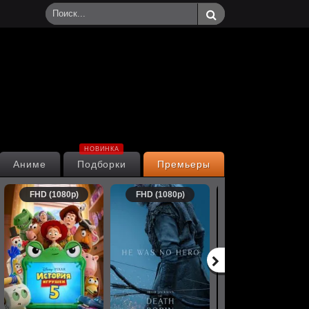
НОВИНКА
Аниме
Подборки
Премьеры
FHD (1080p)
FHD (1080p)
FHD (1080p)