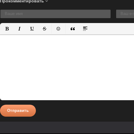
Прокомментировать
Полужирный
Курсив
Подчеркнутый
Зачеркнутый
Вставить смайлик
Вставка цитаты
Вставка спойлера
Отправить