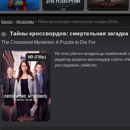
Киного
»
Детективы
» Тайны кроссвордов: смертельная загадка (2019)
Тайны кроссвордов: смертельная загадка
The Crossword Mysteries: A Puzzle to Die For
На теле убитого владельца ограбленной х
HD (720p)
редактор раздела кроссвордов газеты «Н
расследовать убийство.