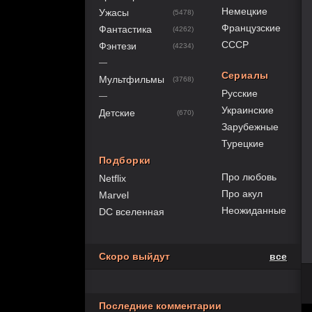
Немецкие
Ужасы
(5478)
Французские
Фантастика
(4262)
СССР
Фэнтези
(4234)
—
Сериалы
Мультфильмы
(3768)
Русские
—
Украинские
Детские
(670)
Зарубежные
Турецкие
Подборки
Про любовь
Netflix
Про акул
Marvel
Неожиданные
DC вселенная
Скоро выйдут
все
Последние комментарии