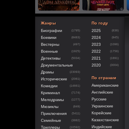
Жанры
По году
Биографии
2025
(1795)
(836)
40
1
2
3
4
5
Боевики
2024
(8483)
(945)
Вестерны
2023
(497)
(1096)
Военные
2022
(1925)
(1756)
Детективы
2021
(5034)
(1891)
Документальные
2020
(3004)
Драмы
(23093)
По странам
Исторические
(2061)
Американские
Комедии
(14661)
Английские
Криминал
(7174)
Русские
Мелодрамы
(1277)
Украинские
Мюзиклы
(849)
Корейские
Приключения
(5411)
Казахстанские
Семейные
(3882)
Индийские
Триллеры
(10592)