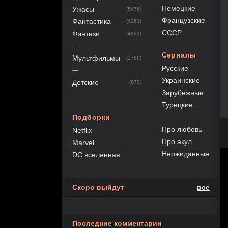
Немецкие
Ужасы
(5476)
Французские
Фантастика
(4261)
СССР
Фэнтези
(4233)
—
Сериалы
Мультфильмы
(3768)
Русские
—
Украинские
Детские
(670)
Зарубежные
Турецкие
Подборки
Про любовь
Netflix
Про акул
Marvel
Неожиданные
DC вселенная
Скоро выйдут
все
Последние комментарии