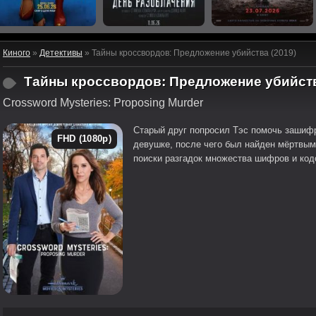
Киного
»
Детективы
» Тайны кроссвордов: Предложение убийства (2019)
Тайны кроссвордов: Предложение убийст
Crossword Mysteries: Proposing Murder
Старый друг попросил Тэс помочь зашиф
FHD (1080p)
девушке, после чего был найден мёртвым
поиски разгадок множества шифров и код