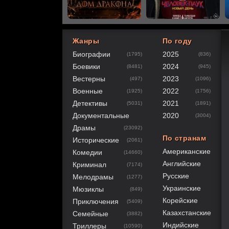
Жанры
По году
Биографии
2025
(1795)
(836)
60
1
2
3
4
5
Боевики
2024
(8481)
(945)
Вестерны
2023
(497)
(1096)
Военные
2022
(1925)
(1756)
Детективы
2021
(5031)
(1891)
Документальные
2020
(3004)
Драмы
(23092)
По странам
Исторические
(2061)
Американские
Комедии
(14660)
Английские
Криминал
(7174)
Русские
Мелодрамы
(1277)
Украинские
Мюзиклы
(849)
Корейские
Приключения
(5409)
Казахстанские
Семейные
(3882)
Индийские
Триллеры
(10590)