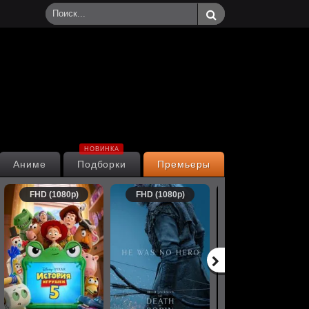
НОВИНКА
Аниме
Подборки
Премьеры
FHD (1080p)
FHD (1080p)
FHD (1080p)