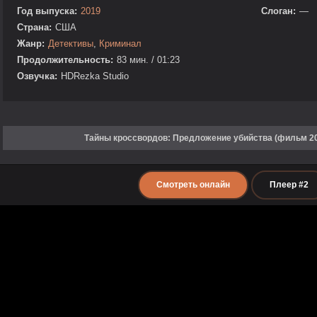
Год выпуска:
2019
Слоган:
—
Страна:
США
Жанр:
Детективы
,
Криминал
Продолжительность:
83 мин. / 01:23
Озвучка:
HDRezka Studio
Тайны кроссвордов: Предложение убийства (фильм 20
Смотреть онлайн
Плеер #2