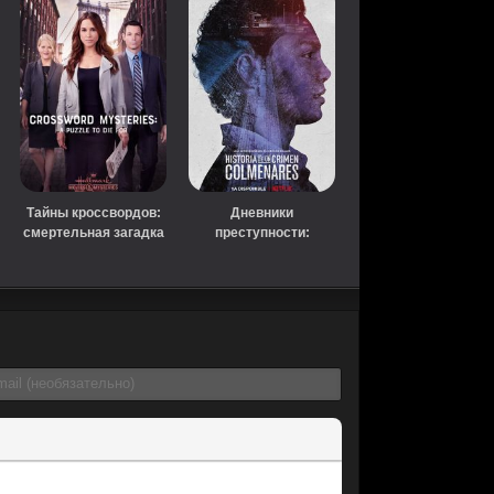
Тайны кроссвордов:
Дневники
смертельная загадка
преступности:
(2019)
Кольменарес (сериал,
2019)