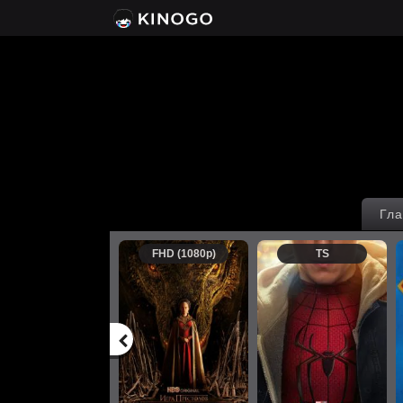
Гла
FHD (1080p)
TS