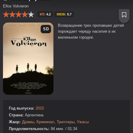
Ellos Volvieron
КП:
4.2
IMDB:
5.7
Возвращение трех пропавших детей
SD
порождает череду насилия в их
маленьком городке.
Год выпуска:
2015
Страна:
Аргентина
Жанр:
Драмы
,
Криминал
,
Триллеры
,
Ужасы
Продолжительность:
94 мин. / 01:34