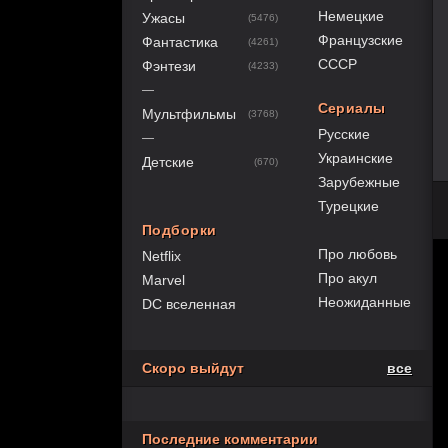
Немецкие
Ужасы
(5476)
Французские
Фантастика
(4261)
СССР
Фэнтези
(4233)
—
Сериалы
Мультфильмы
(3768)
Русские
—
Украинские
Детские
(670)
Зарубежные
Турецкие
Подборки
Про любовь
Netflix
Про акул
Marvel
Неожиданные
DC вселенная
Скоро выйдут
все
Последние комментарии