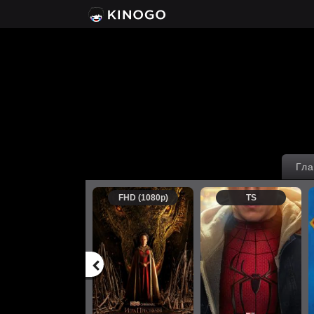
Гла
FHD (1080p)
TS