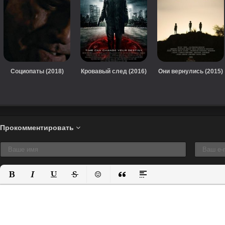
Социопаты (2018)
Кровавый след (2016)
Они вернулись (2015)
Прокомментировать
Полужирный
Курсив
Подчеркнутый
Зачеркнутый
Вставить смайлик
Вставка цитаты
Вставка спойлера