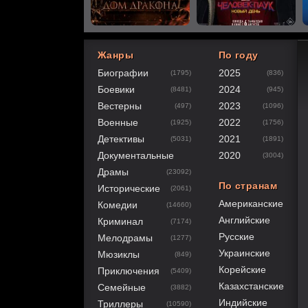
Жанры
По году
Биографии
2025
(1795)
(836)
80
1
2
3
4
5
Боевики
2024
(8481)
(945)
Вестерны
2023
(497)
(1096)
Военные
2022
(1925)
(1756)
Детективы
2021
(5031)
(1891)
Документальные
2020
(3004)
Драмы
(23092)
По странам
Исторические
(2061)
Американские
Комедии
(14660)
Английские
Криминал
(7174)
Русские
Мелодрамы
(1277)
Украинские
Мюзиклы
(849)
Корейские
Приключения
(5409)
Казахстанские
Семейные
(3882)
Индийские
Триллеры
(10590)