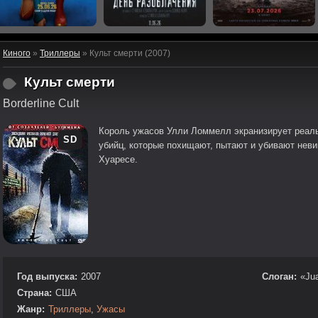
Киного
»
Триллеры
» Культ смерти (2007)
Культ смерти
Borderline Cult
Король ужасов Улли Ломмелл экранизирует реал
SD
убийц, которые похищают, пытают и убивают нев
Хуаресе.
Год выпуска:
2007
Слоган:
«Jua
Страна:
США
Жанр:
Триллеры
,
Ужасы