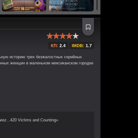
КП:
2.4
IMDB:
1.7
ьную историю трех безжалостных серийных
инных женщин в маленьком мексиканском городке
rez...420 Victims and Counting»