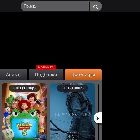
НОВИНКА
Аниме
Подборки
Премьеры
FHD (1080p)
FHD (1080p)
FHD (1080p)