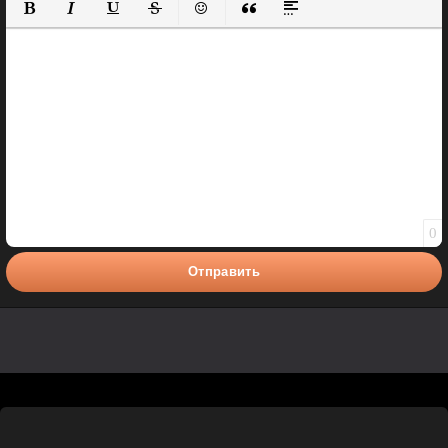
Полужирный
Курсив
Подчеркнутый
Зачеркнутый
Вставить смайлик
Вставка цитаты
Вставка спойлера
0
Отправить