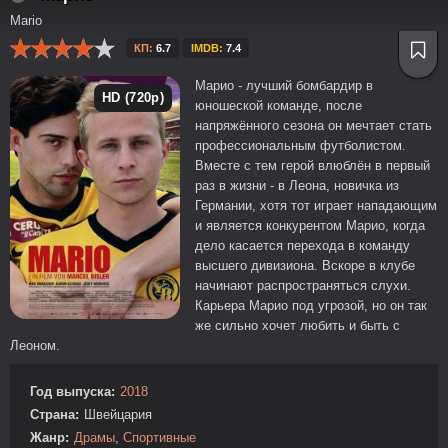
Mario
КП:
6.7
IMDB:
7.4
Марио - лучший бомбардир в
HD (720p)
юношеской команде, после
напряжённого сезона он мечтает стать
профессиональным футболистом.
Вместе с тем герой влюблён в первый
раз в жизни - в Леона, новичка из
Германии, хотя тот играет нападающим
и является конкурентом Марио, когда
дело касается перехода в команду
высшего дивизиона. Вскоре в клубе
начинают распространяться слухи.
Карьера Марио под угрозой, но он так
же сильно хочет любить и быть с
Леоном.
Год выпуска:
2018
Страна:
Швейцария
Жанр:
Драмы
,
Спортивные