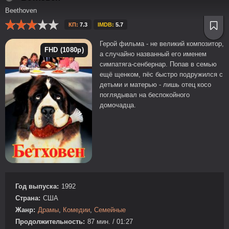
Beethoven
КП:
7.3
IMDB:
5.7
Герой фильма - не великий композитор,
FHD (1080p)
а случайно названный его именем
симпатяга-сенбернар. Попав в семью
ещё щенком, пёс быстро подружился с
детьми и матерью - лишь отец косо
поглядывал на беспокойного
домочадца.
Год выпуска:
1992
Страна:
США
Жанр:
Драмы
,
Комедии
,
Семейные
Продолжительность:
87 мин. / 01:27